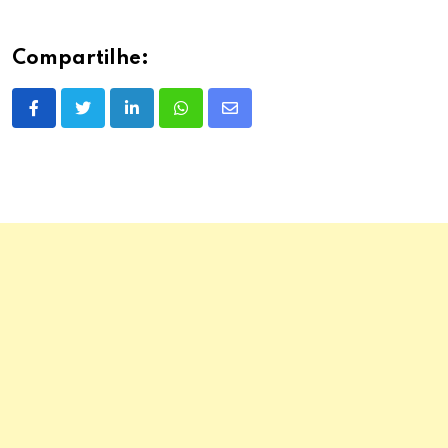
Compartilhe:
LinkedIn
Whatsapp
Share
via
Email