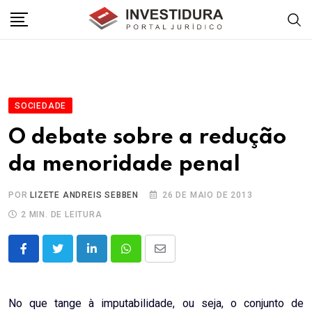
Skip
to
content
SOCIEDADE
O debate sobre a redução
da menoridade penal
POR
LIZETE ANDREIS SEBBEN
26 DE MAIO DE 2013
2 MIN. DE LEITURA
LinkedIn
Whatsapp
Share
via
Email
No que tange à imputabilidade, ou seja, o conjunto de