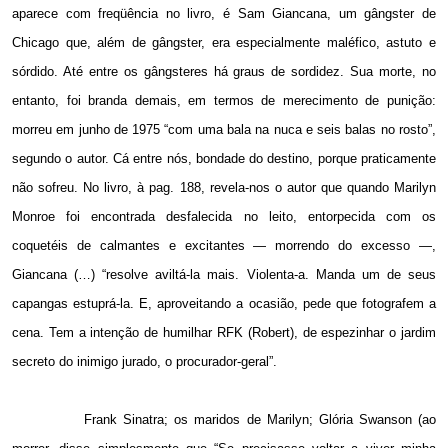
aparece com freqüência no livro, é Sam Giancana, um gângster de
Chicago que, além de gângster, era especialmente maléfico, astuto e
sórdido. Até entre os gângsteres há graus de sordidez. Sua morte, no
entanto, foi branda demais, em termos de merecimento de punição:
morreu em junho de 1975 “com uma bala na nuca e seis balas no rosto”,
segundo o autor. Cá entre nós, bondade do destino, porque praticamente
não sofreu. No livro, à pag. 188, revela-nos o autor que quando Marilyn
Monroe foi encontrada desfalecida no leito, entorpecida com os
coquetéis de calmantes e excitantes — morrendo do excesso —,
Giancana (…) “resolve aviltá-la mais. Violenta-a. Manda um de seus
capangas estuprá-la. E, aproveitando a ocasião, pede que fotografem a
cena. Tem a intenção de humilhar RFK (Robert), de espezinhar o jardim
secreto do inimigo jurado, o procurador-geral”.
Frank Sinatra; os maridos de Marilyn; Glória Swanson (ao