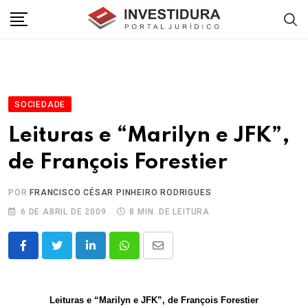
Skip
to
content
SOCIEDADE
Leituras e “Marilyn e JFK”,
de François Forestier
POR
FRANCISCO CÉSAR PINHEIRO RODRIGUES
6 DE ABRIL DE 2009
8 MIN. DE LEITURA
LinkedIn
Whatsapp
Share
via
Email
Leituras e “Marilyn e JFK”, de François Forestier