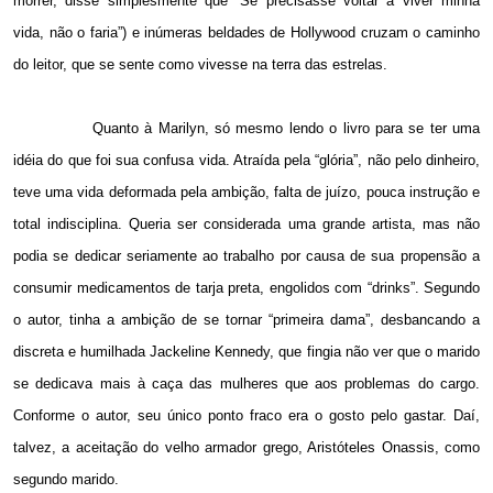
morrer, disse simplesmente que “Se precisasse voltar a viver minha
vida, não o faria”) e inúmeras beldades de Hollywood cruzam o caminho
do leitor, que se sente como vivesse na terra das estrelas.
Quanto à Marilyn, só mesmo lendo o livro para se ter uma
idéia do que foi sua confusa vida. Atraída pela “glória”, não pelo dinheiro,
teve uma vida deformada pela ambição, falta de juízo, pouca instrução e
total indisciplina. Queria ser considerada uma grande artista, mas não
podia se dedicar seriamente ao trabalho por causa de sua propensão a
consumir medicamentos de tarja preta, engolidos com “drinks”. Segundo
o autor, tinha a ambição de se tornar “primeira dama”, desbancando a
discreta e humilhada Jackeline Kennedy, que fingia não ver que o marido
se dedicava mais à caça das mulheres que aos problemas do cargo.
Conforme o autor, seu único ponto fraco era o gosto pelo gastar. Daí,
talvez, a aceitação do velho armador grego, Aristóteles Onassis, como
segundo marido.