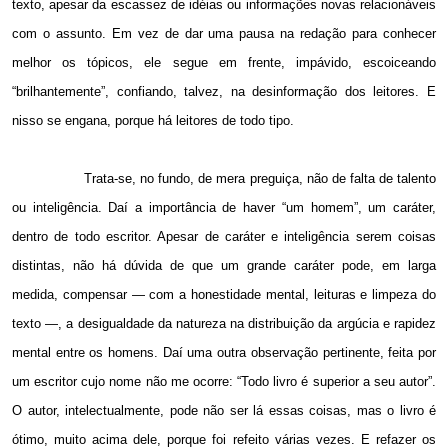
texto, apesar da escassez de idéias ou informações novas relacionáveis
com o assunto. Em vez de dar uma pausa na redação para conhecer
melhor os tópicos, ele segue em frente, impávido, escoiceando
“brilhantemente”, confiando, talvez, na desinformação dos leitores. E
nisso se engana, porque há leitores de todo tipo.
Trata-se, no fundo, de mera preguiça, não de falta de talento
ou inteligência. Daí a importância de haver “um homem”, um caráter,
dentro de todo escritor. Apesar de caráter e inteligência serem coisas
distintas, não há dúvida de que um grande caráter pode, em larga
medida, compensar — com a honestidade mental, leituras e limpeza do
texto —, a desigualdade da natureza na distribuição da argúcia e rapidez
mental entre os homens. Daí uma outra observação pertinente, feita por
um escritor cujo nome não me ocorre: “Todo livro é superior a seu autor”.
O autor, intelectualmente, pode não ser lá essas coisas, mas o livro é
ótimo, muito acima dele, porque foi refeito várias vezes. E refazer os