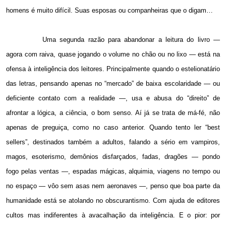
homens é muito difícil. Suas esposas ou companheiras que o digam…
Uma segunda razão para abandonar a leitura do livro —
agora com raiva, quase jogando o volume no chão ou no lixo — está na
ofensa à inteligência dos leitores. Principalmente quando o estelionatário
das letras, pensando apenas no “mercado” de baixa escolaridade — ou
deficiente contato com a realidade —, usa e abusa do “direito” de
afrontar a lógica, a ciência, o bom senso. Aí já se trata de má-fé, não
apenas de preguiça, como no caso anterior. Quando tento ler “best
sellers”, destinados também a adultos, falando a sério em vampiros,
magos, esoterismo, demônios disfarçados, fadas, dragões — pondo
fogo pelas ventas —, espadas mágicas, alquimia, viagens no tempo ou
no espaço — vôo sem asas nem aeronaves —, penso que boa parte da
humanidade está se atolando no obscurantismo. Com ajuda de editores
cultos mas indiferentes à avacalhação da inteligência. E o pior: por