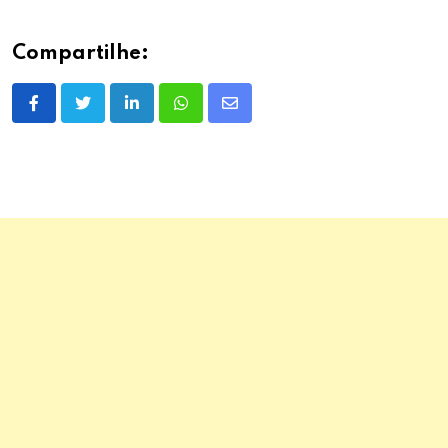
Compartilhe:
LinkedIn
Whatsapp
Share
via
Email