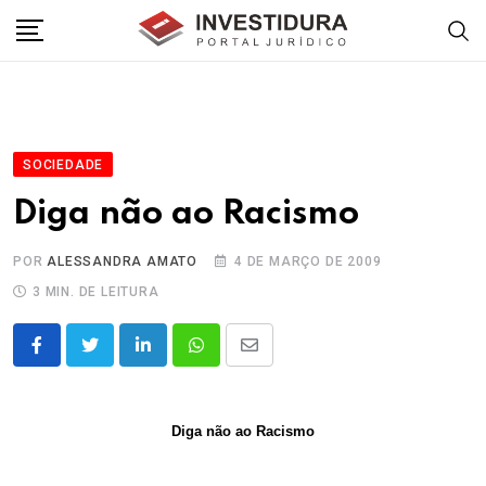
Skip
to
content
SOCIEDADE
Diga não ao Racismo
POR
ALESSANDRA AMATO
4 DE MARÇO DE 2009
3 MIN. DE LEITURA
LinkedIn
Whatsapp
Share
via
Email
Diga não ao Racismo