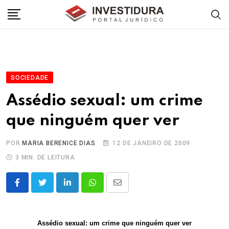
Skip
to
content
SOCIEDADE
Assédio sexual: um crime
que ninguém quer ver
POR
MARIA BERENICE DIAS
12 DE JANEIRO DE 2009
3 MIN. DE LEITURA
LinkedIn
Whatsapp
Share
via
Email
Assédio sexual: um crime que ninguém quer ver