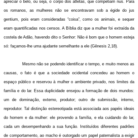
apreciar o belo, ou seja, o corpo dos atletas, que competiam nus. Para
os romanos, as mulheres não se encontravam sob a égide do jus
gentium, pois eram consideradas “coisa”, como os animais, e sequer
eram quantificadas nos censos. A Bíblia diz que a mulher foi extraída da
costela de Adão, havendo dito o Senhor: Não é bom que o homem esteja
só: façamos-lhe uma ajudante semelhante a ele (Gênesis 2,18).
Mesmo não se podendo identificar o tempo, e muito menos as
causas, o fato é que a sociedade ocidental concedeu ao homem o
espaço público e reservou à mulher o ambiente privado, nos limites da
família e do lar. Essa duplicidade ensejou a formação de dois mundos:
um de dominação, externo, produtor; outro de submissão, interno,
reprodutor. Tal distinção estereotipada está associada aos papéis ideais
do homem e da mulher: ele provendo a família, e ela cuidando do lar,
cada um desempenhando a sua função. Instituídos diferentes padrões
de comportamento, ao macho é outorgado um papel paternalista a exigir