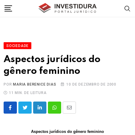
Skip
to
content
SOCIEDADE
Aspectos jurídicos do
gênero feminino
POR
MARIA BERENICE DIAS
10 DE DEZEMBRO DE 2000
11 MIN. DE LEITURA
LinkedIn
Whatsapp
Share
via
Email
Aspectos jurídicos do gênero feminino