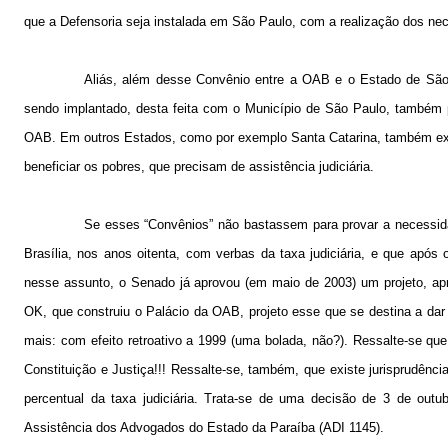
que a Defensoria seja instalada em São Paulo, com a realização dos ne
Aliás, além desse Convênio entre a OAB e o Estado de São 
sendo implantado, desta feita com o Município de São Paulo, também pa
OAB. Em outros Estados, como por exemplo Santa Catarina, também exis
beneficiar os pobres, que precisam de assistência judiciária.
Se esses “Convênios” não bastassem para provar a necessida
Brasília, nos anos oitenta, com verbas da taxa judiciária, e que após
nesse assunto, o Senado já aprovou (em maio de 2003) um projeto, apr
OK, que construiu o Palácio da OAB, projeto esse que se destina a dar 
mais: com efeito retroativo a 1999 (uma bolada, não?). Ressalte-se q
Constituição e Justiça!!! Ressalte-se, também, que existe jurisprudên
percentual da taxa judiciária. Trata-se de uma decisão de 3 de outu
Assistência dos Advogados do Estado da Paraíba (ADI 1145).