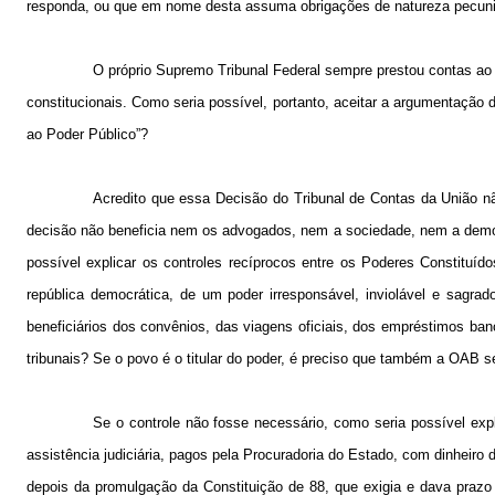
responda, ou que em nome desta assuma obrigações de natureza pecuniári
O próprio Supremo Tribunal Federal sempre prestou contas a
constitucionais. Como seria possível, portanto, aceitar a argumentação 
ao Poder Público”?
Acredito que essa Decisão do Tribunal de Contas da União n
decisão não beneficia nem os advogados, nem a sociedade, nem a democr
possível explicar os controles recíprocos entre os Poderes Constituí
república democrática, de um poder irresponsável, inviolável e sagrad
beneficiários dos convênios, das viagens oficiais, dos empréstimos ba
tribunais? Se o povo é o titular do poder, é preciso que também a OAB s
Se o controle não fosse necessário, como seria possível exp
assistência judiciária, pagos pela Procuradoria do Estado, com dinheiro 
depois da promulgação da Constituição de 88, que exigia e dava prazo