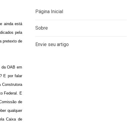
e ainda está
ndicados pela
MENU
 pretexto de
Página Inicial
Sobre
io da OAB em
? E por falar
Envie seu artigo
 Construtora
to Federal. E
 Comissão de
eber qualquer
ela Caixa de