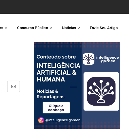
os
Concurso Público
Notícias
Envie Seu Artigo
Share
via
Email