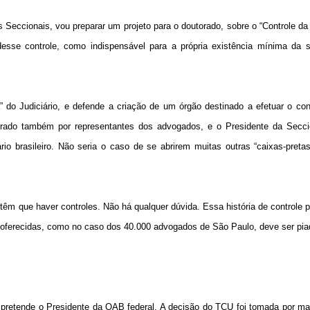
Seccionais, vou preparar um projeto para o doutorado, sobre o “Controle d
desse controle, como indispensável para a própria existência mínima da 
” do Judiciário, e defende a criação de um órgão destinado a efetuar o con
rado também por representantes dos advogados, e o Presidente da Seccio
io brasileiro. Não seria o caso de se abrirem muitas outras “caixas-pretas
m que haver controles. Não há qualquer dúvida. Essa história de controle p
oferecidas, como no caso dos 40.000 advogados de São Paulo, deve ser pia
retende o Presidente da OAB federal. A decisão do TCU foi tomada por mai