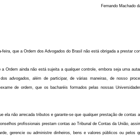
Fernando Machado da
ta-feira, que a Ordem dos Advogados do Brasil não está obrigada a prestar co
a Ordem ainda não está sujeita a qualquer controle, embora seja uma auta
s dos advogados, além de participar, de várias maneiras, de nosso proces
s do exame de ordem, que os bacharéis formados pelas nossas Universidad
ue ela não arrecada tributos e garante-se que qualquer prestação de contas a
conselhos profissionais prestam contas ao Tribunal de Contas da União, ass
uarde, gerencie ou administre dinheiros, bens e valores públicos ou pelos 