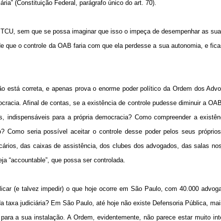
a” (Constituição Federal, parágrafo único do art. 70).
o TCU, sem que se possa imaginar que isso o impeça de desempenhar as suas
de que o controle da OAB faria com que ela perdesse a sua autonomia, e fica
ão está correta, e apenas prova o enorme poder político da Ordem dos Adv
acia. Afinal de contas, se a existência de controle pudesse diminuir a OA
dos, indispensáveis para a própria democracia? Como compreender a existê
o? Como seria possível aceitar o controle desse poder pelos seus próprios
ncários, das caixas de assistência, dos clubes dos advogados, das salas no
eja “accountable”, que possa ser controlada.
licar (e talvez impedir) o que hoje ocorre em São Paulo, com 40.000 advo
da taxa judiciária? Em São Paulo, até hoje não existe Defensoria Pública, ma
 para a sua instalação. A Ordem, evidentemente, não parece estar muito in