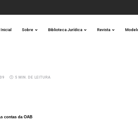
Inicial
Sobre
Biblioteca Jurídica
Revista
Model
09
5 MIN. DE LEITURA
s contas da OAB