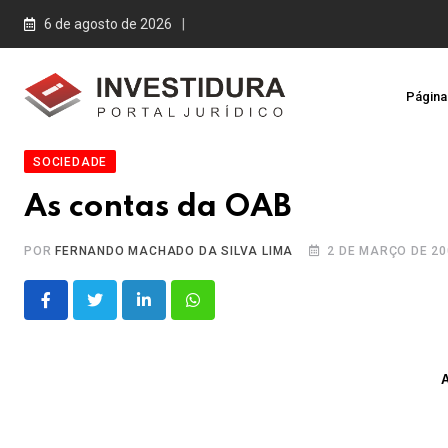
Skip
6 de agosto de 2026
to
content
Página 
SOCIEDADE
As contas da OAB
POR
FERNANDO MACHADO DA SILVA LIMA
2 DE MARÇO DE 20
LinkedIn
Whatsapp
A