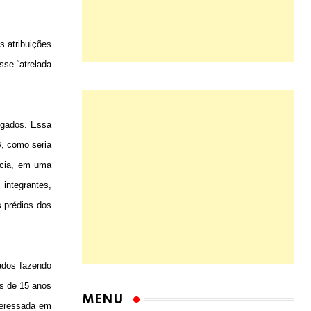
 atribuições
sse “atrelada
ogados. Essa
B, como seria
ncia, em uma
 integrantes,
s prédios dos
gados fazendo
is de 15 anos
teressada em