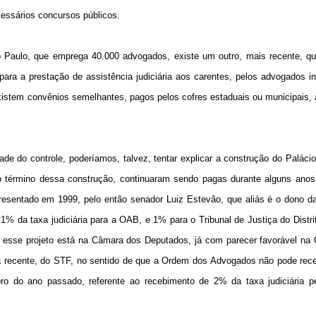
cessários concursos públicos.
Paulo, que emprega 40.000 advogados, existe um outro, mais recente, qu
ra a prestação de assistência judiciária aos carentes, pelos advogados i
tem convênios semelhantes, pagos pelos cofres estaduais ou municipais, a
de do controle, poderíamos, talvez, tentar explicar a construção do Palác
 o término dessa construção, continuaram sendo pagas durante alguns anos
esentado em 1999, pelo então senador Luiz Estevão, que aliás é o dono da
1% da taxa judiciária para a OAB, e 1% para o Tribunal de Justiça do Distri
ue esse projeto está na Câmara dos Deputados, já com parecer favorável na
cia recente, do STF, no sentido de que a Ordem dos Advogados não pode rec
bro do ano passado, referente ao recebimento de 2% da taxa judiciária p