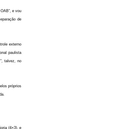
a OAB”, e vou
separação de
trole externo
nal paulista
”, talvez, no
elos próprios
da.
oria (4×3), e