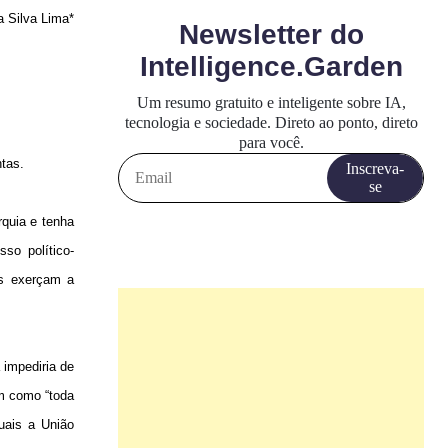
 Silva Lima*
ntas.
rquia e tenha
so político-
es exerçam a
 impediria de
im como “toda
quais a União