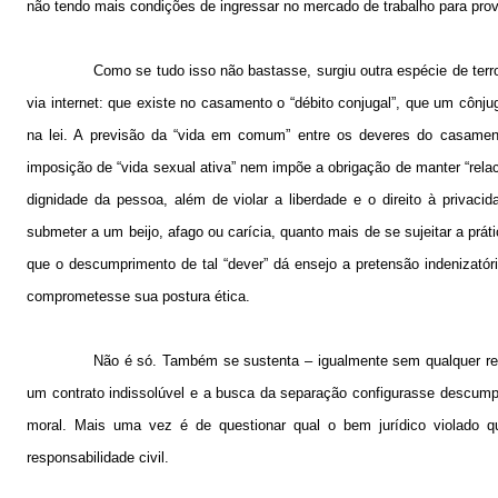
não tendo mais condições de ingressar no mercado de trabalho para prove
Como se tudo isso não bastasse, surgiu outra espécie de ter
via internet: que existe no casamento o “débito conjugal”, que um cônj
na lei. A previsão da “vida em comum” entre os deveres do casamento (
imposição de “vida sexual ativa” nem impõe a obrigação de manter “relaci
dignidade da pessoa, além de violar a liberdade e o direito à privacid
submeter a um beijo, afago ou carícia, quanto mais de se sujeitar a prá
que o descumprimento de tal “dever” dá ensejo a pretensão indenizatór
comprometesse sua postura ética.
Não é só. Também se sustenta – igualmente sem qualquer res
um contrato indissolúvel e a busca da separação configurasse descumpri
moral. Mais uma vez é de questionar qual o bem jurídico violado q
responsabilidade civil.