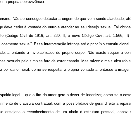
r a própria sobrevivência.
rorismo. Não se consegue detectar a origem do que vem sendo alardeado, at
uge deve ceder à vontade do outro e atender ao seu desejo sexual. Tal obrig
Código Civil de 1916, art. 230, II, e novo Código Civil, art. 1.566, II) 
onamento sexual”. Essa interpretação infringe até o princípio constitucional 
ade, afrontando a inviolabilidade do próprio corpo. Não existe sequer a ob
ticas sexuais pelo simples fato de estar casado. Mas talvez o mais absurdo s
ia por dano moral, como se respeitar a própria vontade afrontasse a image
paldo legal – que o fim do amor gera o dever de indenizar, como se o cas
mento de cláusula contratual, com a possibilidade de gerar direito à repar
ue ensejaria o reconhecimento de um abalo à estrutura pessoal, capaz d