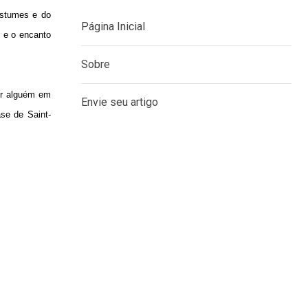
ostumes e do
Página Inicial
 e o encanto
Sobre
ter alguém em
Envie seu artigo
ase de Saint-