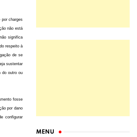
é por charges
ação não está
não significa
do respeito à
rigação de se
eja sustentar
m do outro ou
amento fosse
ação por dano
e configurar
MENU