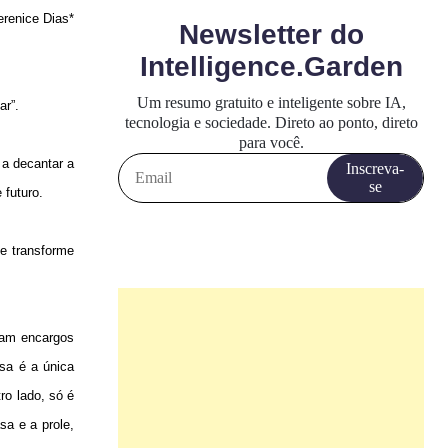
erenice Dias*
ar”.
 a decantar a
 futuro.
e transforme
eram encargos
sa é a única
ro lado, só é
a e a prole,