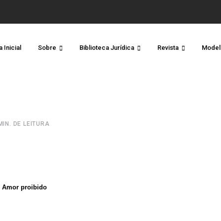
 Inicial
Sobre
Biblioteca Jurídica
Revista
Model
MIN. DE LEITURA
Amor proibido