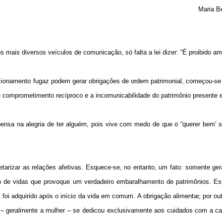
Maria B
 mais diversos veículos de comunicação, só falta a lei dizer: “É proibido am
acionamento fugaz podem gerar obrigações de ordem patrimonial, começou-se
 comprometimento recíproco e a incomunicabilidade do patrimônio presente e
nsa na alegria de ter alguém, pois vive com medo de que o “querer bem’ s
netarizar as relações afetivas. Esquece-se, no entanto, um fato: somente g
o de vidas que provoque um verdadeiro embaralhamento de patrimônios. Es
foi adquirido após o início da vida em comum. A obrigação alimentar, por out
– geralmente a mulher – se dedicou exclusivamente aos cuidados com a cas