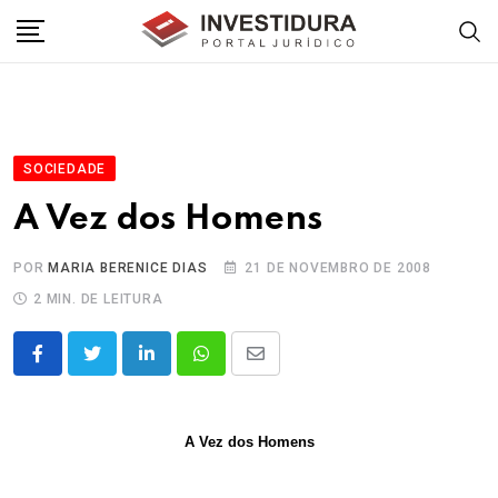
Skip
to
content
SOCIEDADE
A Vez dos Homens
POR
MARIA BERENICE DIAS
21 DE NOVEMBRO DE 2008
2 MIN. DE LEITURA
LinkedIn
Whatsapp
Share
via
Email
A Vez dos Homens