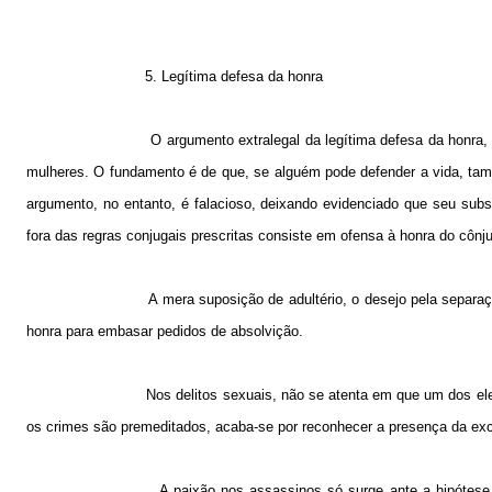
5. Legítima defesa da honra
O argumento extralegal da legítima defesa da honra,
mulheres. O fundamento é de que, se alguém pode defender a vida, tamb
argumento, no entanto, é falacioso, deixando evidenciado que seu subst
fora das regras conjugais prescritas consiste em ofensa à honra do cônj
A mera suposição de adultério, o desejo pela separa
honra para embasar pedidos de absolvição.
Nos delitos sexuais, não se atenta em que um dos el
os crimes são premeditados, acaba-se por reconhecer a presença da exc
A paixão nos assassinos só surge ante a hipótese