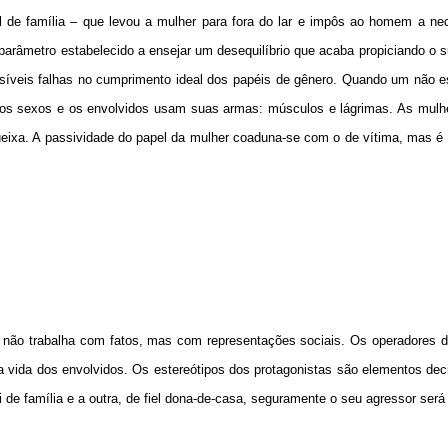
al de família – que levou a mulher para fora do lar e impôs ao homem a ne
parâmetro estabelecido a ensejar um desequilíbrio que acaba propiciando o 
ssíveis falhas no cumprimento ideal dos papéis de gênero. Quando um não es
dos sexos e os envolvidos usam suas armas: músculos e lágrimas. As mulh
ueixa. A passividade do papel da mulher coaduna-se com o de vítima, mas é
ça não trabalha com fatos, mas com representações sociais. Os operadores d
vida dos envolvidos. Os estereótipos dos protagonistas são elementos deci
de família e a outra, de fiel dona-de-casa, seguramente o seu agressor será