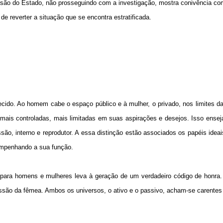
ssão do Estado, não prosseguindo com a investigação, mostra conivência co
e reverter a situação que se encontra estratificada.
cido. Ao homem cabe o espaço público e à mulher, o privado, nos limites da
 mais controladas, mais limitadas em suas aspirações e desejos. Isso ense
são, interno e reprodutor. A essa distinção estão associados os papéis ide
mpenhando a sua função.
 para homens e mulheres leva à geração de um verdadeiro código de honra.
ssão da fêmea. Ambos os universos, o ativo e o passivo, acham-se carentes