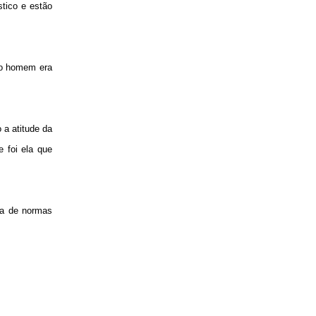
tico e estão
e o homem era
a atitude da
 foi ela que
cia de normas