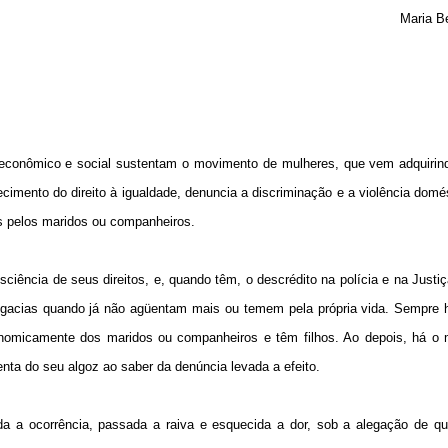
Maria B
, econômico e social sustentam o movimento de mulheres, que vem adquirin
imento do direito à igualdade, denuncia a discriminação e a violência domé
os pelos maridos ou companheiros.
ência de seus direitos, e, quando têm, o descrédito na polícia e na Justiç
legacias quando já não agüentam mais ou temem pela própria vida. Sempre 
conomicamente dos maridos ou companheiros e têm filhos. Ao depois, há o
enta do seu algoz ao saber da denúncia levada a efeito.
rada a ocorrência, passada a raiva e esquecida a dor, sob a alegação de q