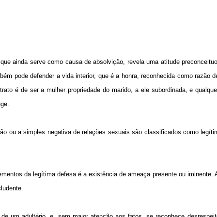
 que ainda serve como causa de absolvição, revela uma atitude preconceitu
ém pode defender a vida interior, que é a honra, reconhecida como razão d
rato é de ser a mulher propriedade do marido, a ele subordinada, e qualque
uge.
ção ou a simples negativa de relações sexuais são classificados como legít
ementos da legítima defesa é a existência de ameaça presente ou iminente.
ludente.
 de um adultério, e, sem maior atenção aos fatos, se reconhece desrespeit