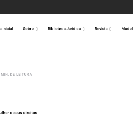
 Inicial
Sobre
Biblioteca Jurídica
Revista
Model
 MIN. DE LEITURA
lher e seus direitos