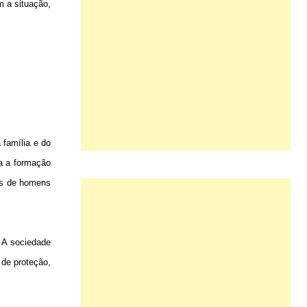
m a situação,
 família e do
ja a formação
ais de homens
 A sociedade
 de proteção,