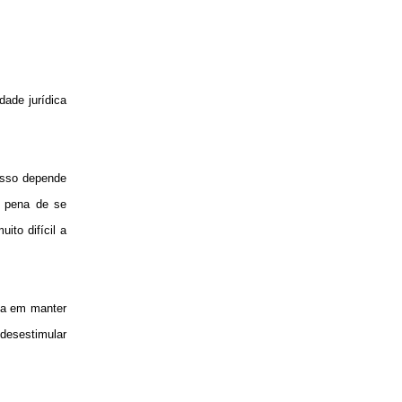
dade jurídica
cesso depende
b pena de se
ito difícil a
sa em manter
desestimular