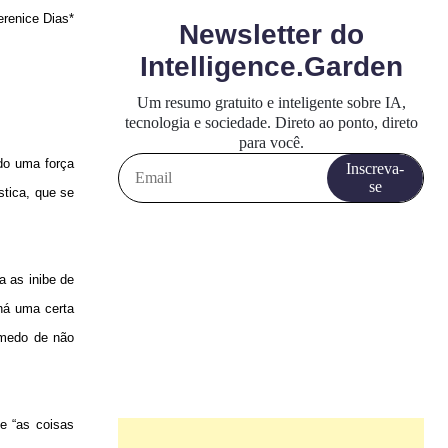
erenice Dias*
do uma força
stica, que se
a as inibe de
há uma certa
 medo de não
ue “as coisas