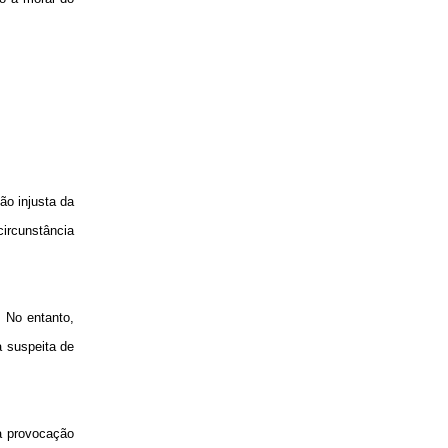
ão injusta da
circunstância
 No entanto,
 suspeita de
 a provocação