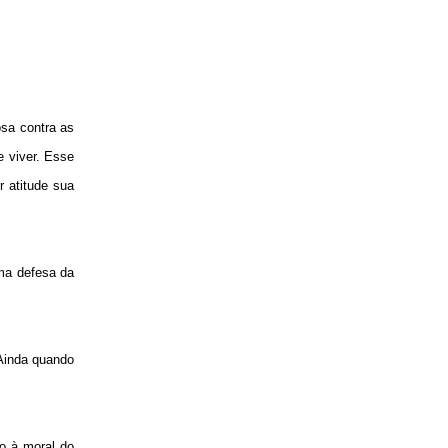
osa contra as
e viver. Esse
r atitude sua
ima defesa da
 Ainda quando
o à moral do