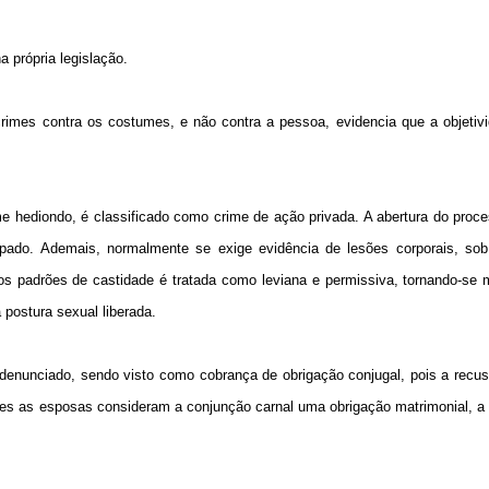
 própria legislação.
rimes contra os costumes, e não contra a pessoa, evidencia que a objetivi
me hediondo, é classificado como crime de ação privada. A abertura do pro
lpado. Ademais, normalmente se exige evidência de lesões corporais, so
os padrões de castidade é tratada como leviana e permissiva, tornando-se mu
postura sexual liberada.
 denunciado, sendo visto como cobrança de obrigação conjugal, pois a recu
es as esposas consideram a conjunção carnal uma obrigação matrimonial, a 