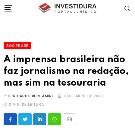
Skip
to
content
SOCIEDADE
A imprensa brasileira não
faz jornalismo na redação,
mas sim na tesouraria
POR
RICARDO BERGAMINI
13 DE ABRIL DE 2009
2 MIN. DE LEITURA
LinkedIn
Whatsapp
Share
via