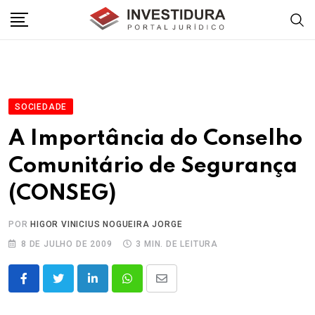
Skip
to
content
SOCIEDADE
A Importância do Conselho
Comunitário de Segurança
(CONSEG)
POR
HIGOR VINICIUS NOGUEIRA JORGE
8 DE JULHO DE 2009
3 MIN. DE LEITURA
LinkedIn
Whatsapp
Share
via