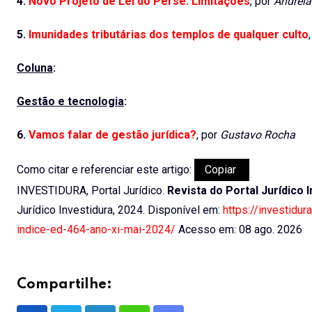
4.
Novo Projeto de Lei do Perse: Limitações
, por
Andreia
5.
Imunidades tributárias dos templos de qualquer culto
Coluna
:
Gestão e tecnologia
:
6.
Vamos falar de gestão jurídica?
, por
Gustavo Rocha
Como citar e referenciar este artigo:
Copiar
INVESTIDURA, Portal Jurídico.
Revista do Portal Jurídico I
Jurídico Investidura, 2024. Disponível em:
https://investidur
indice-ed-464-ano-xi-mai-2024/
Acesso em: 08 ago. 2026
Compartilhe: