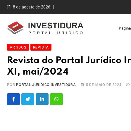
Skip
8 de agosto de 2026
to
content
Página 
ARTIGOS
REVISTA
Revista do Portal Jurídico I
XI, mai/2024
POR
PORTAL JURÍDICO INVESTIDURA
5 DE MAIO DE 2024
LinkedIn
Whatsapp