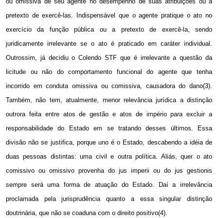
ou omissiva de seu agente no desempenho de suas atribuições ou a
pretexto de exercê-las. Indispensável que o agente pratique o ato no
exercício da função pública ou a pretexto de exercê-la, sendo
juridicamente irrelevante se o ato é praticado em caráter individual.
Outrossim, já decidiu o Colendo STF que é irrelevante a questão da
licitude ou não do comportamento funcional do agente que tenha
incorrido em conduta omissiva ou comissiva, causadora do dano(3).
Também, não tem, atualmente, menor relevância jurídica a distinção
outrora feita entre atos de gestão e atos de império para excluir a
responsabilidade do Estado em se tratando desses últimos. Essa
divisão não se justifica, porque uno é o Estado, descabendo a idéia de
duas pessoas distintas: uma civil e outra política. Aliás, quer o ato
comissivo ou omissivo provenha do jus imperii ou do jus gestionis
sempre será uma forma de atuação do Estado. Daí a irrelevância
proclamada pela jurisprudência quanto a essa singular distinção
doutrinária, que não se coaduna com o direito positivo(4).