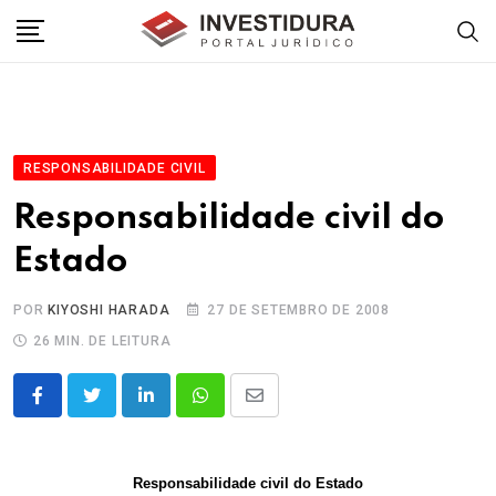
Skip
to
content
RESPONSABILIDADE CIVIL
Responsabilidade civil do
Estado
POR
KIYOSHI HARADA
27 DE SETEMBRO DE 2008
26 MIN. DE LEITURA
LinkedIn
Whatsapp
Share
via
Email
Responsabilidade civil do Estado