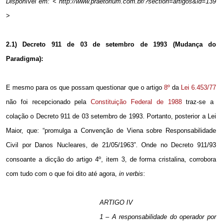
Disponível em: < http://www.praetorium.com.br/?section=artigos&id=139
>
2.1) Decreto 911 de 03 de setembro de 1993 (Mudança do
Paradigma):
E mesmo para os que possam questionar que o artigo
8º
da
Lei 6.453/77
não foi recepcionado pela
Constituição Federal de 1988
traz-se a
colação o Decreto 911 de 03 setembro de 1993. Portanto, posterior a Lei
Maior, que: “promulga a Convenção de Viena sobre Responsabilidade
Civil por Danos Nucleares, de 21/05/1963”. Onde no Decreto 911/93
consoante a dicção do artigo 4º, item 3, de forma cristalina, corrobora
com tudo com o que foi dito até agora,
in verbis
:
ARTIGO IV
1 – A responsabilidade do operador por