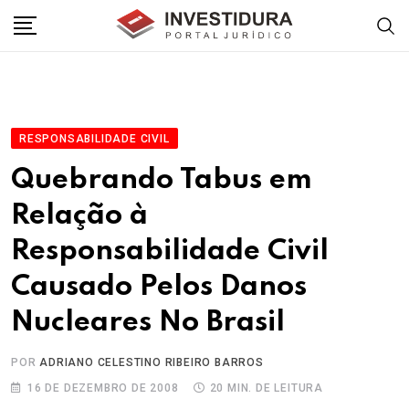
Skip
to
content
RESPONSABILIDADE CIVIL
Quebrando Tabus em
Relação à
Responsabilidade Civil
Causado Pelos Danos
Nucleares No Brasil
POR
ADRIANO CELESTINO RIBEIRO BARROS
16 DE DEZEMBRO DE 2008
20 MIN. DE LEITURA