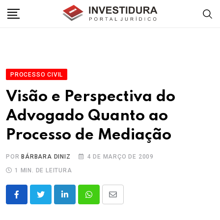
Skip
to
content
PROCESSO CIVIL
Visão e Perspectiva do
Advogado Quanto ao
Processo de Mediação
POR
BÁRBARA DINIZ
4 DE MARÇO DE 2009
1 MIN. DE LEITURA
LinkedIn
Whatsapp
Share
via