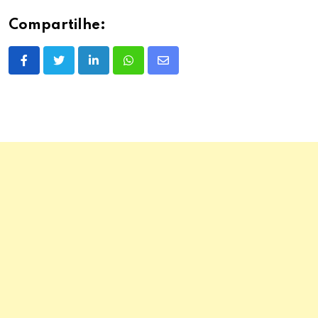
Compartilhe:
LinkedIn
Whatsapp
Share
via
Email