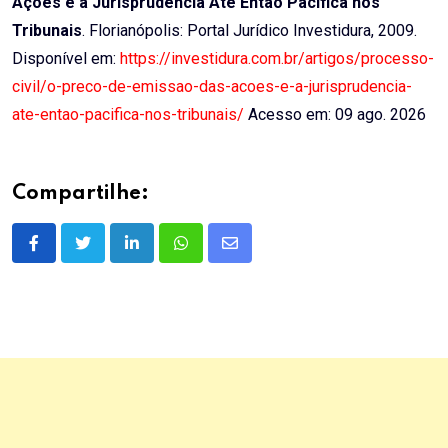
Ações e a Jurisprudência Até Então Pacífica nos
Tribunais
. Florianópolis: Portal Jurídico Investidura, 2009.
Disponível em:
https://investidura.com.br/artigos/processo-
civil/o-preco-de-emissao-das-acoes-e-a-jurisprudencia-
ate-entao-pacifica-nos-tribunais/
Acesso em: 09 ago. 2026
Compartilhe:
LinkedIn
Whatsapp
Share
via
Email