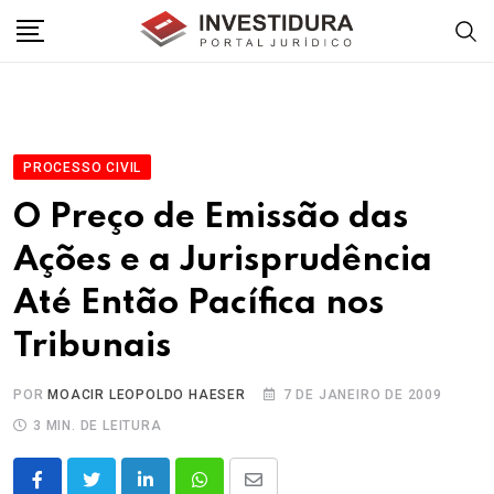
Skip
to
content
PROCESSO CIVIL
O Preço de Emissão das
Ações e a Jurisprudência
Até Então Pacífica nos
Tribunais
POR
MOACIR LEOPOLDO HAESER
7 DE JANEIRO DE 2009
3 MIN. DE LEITURA
LinkedIn
Whatsapp
Share