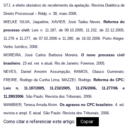
STJ, e efeito obstativo do recebimento da apelação. Revista Dialética de
Direito Processual – Rddp, v. 38, maio 2006.
MIELKE SILVA, Jaqueline; XAVIER, José Tadeu Neves.
Reforma do
processo civil:
Leis n. 11.187, de 09.10.2005; 11.232, de 22.12.2005;
11.276 e 11.277, de 07.02.2006 e 11.280, de 16.02.2006. Porto Alegre:
Verbo Jurídico, 2006.
MOREIRA, José Carlos Barbosa Moreira.
O novo processo civil
brasileiro
. 23 ed. ver. e atual. Rio de Janeiro: Forense, 2005.
NEVES, Daniel Amorim Assumpção; RAMOS, Glauco Gumerato;
FREIRE, Rodrigo da Cunha Lima; MAZZEI, Rodrigo.
Reforma do CPC:
Leis n. 11.187/2005, 11.232/2005, 11.276/2006, 11.277/06 e
11.280/2006
. São Paulo: Revista dos Tribunais, 2006.
WAMBIER, Teresa Arruda Alvim.
Os agravos no CPC brasileiro
. 4. ed.
revista e ampl. E atual. São Paulo: Revista dos Tribunais, 2006.
Como citar e referenciar este artigo:
Copiar