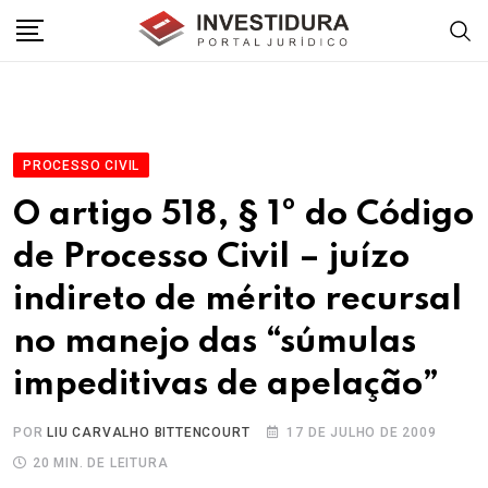
Skip
to
content
PROCESSO CIVIL
O artigo 518, § 1º do Código
de Processo Civil – juízo
indireto de mérito recursal
no manejo das “súmulas
impeditivas de apelação”
POR
LIU CARVALHO BITTENCOURT
17 DE JULHO DE 2009
20 MIN. DE LEITURA