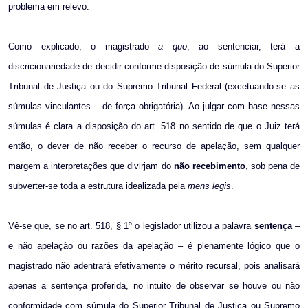
problema em relevo.
Como explicado, o magistrado
a quo
, ao sentenciar, terá a
discricionariedade de decidir conforme disposição de súmula do Superior
Tribunal de Justiça ou do Supremo Tribunal Federal (excetuando-se as
súmulas vinculantes – de força obrigatória). Ao julgar com base nessas
súmulas é clara a disposição do art. 518 no sentido de que o Juiz terá
então, o dever de não receber o recurso de apelação, sem qualquer
margem a interpretações que divirjam do
não
recebimento
, sob pena de
subverter-se toda a estrutura idealizada pela
mens legis
.
Vê-se que, se no art. 518, § 1º o legislador utilizou a palavra
sentença
–
e não apelação ou razões da apelação – é plenamente lógico que o
magistrado não adentrará efetivamente o mérito recursal, pois analisará
apenas a sentença proferida, no intuito de observar se houve ou não
conformidade com súmula do Superior Tribunal de Justiça ou Supremo