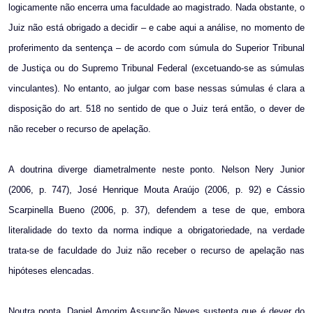
logicamente não encerra uma faculdade ao magistrado. Nada obstante, o
Juiz não está obrigado a decidir – e cabe aqui a análise, no momento de
proferimento da sentença – de acordo com súmula do Superior Tribunal
de Justiça ou do Supremo Tribunal Federal (excetuando-se as súmulas
vinculantes). No entanto, ao julgar com base nessas súmulas é clara a
disposição do art. 518 no sentido de que o Juiz terá então, o dever de
não receber o recurso de apelação.
A doutrina diverge diametralmente neste ponto. Nelson Nery Junior
(2006, p. 747), José Henrique Mouta Araújo (2006, p. 92) e Cássio
Scarpinella Bueno (2006, p. 37), defendem a tese de que, embora
literalidade do texto da norma indique a obrigatoriedade, na verdade
trata-se de faculdade do Juiz não receber o recurso de apelação nas
hipóteses elencadas.
Noutra ponta, Daniel Amorim Assunção Neves sustenta que é dever do