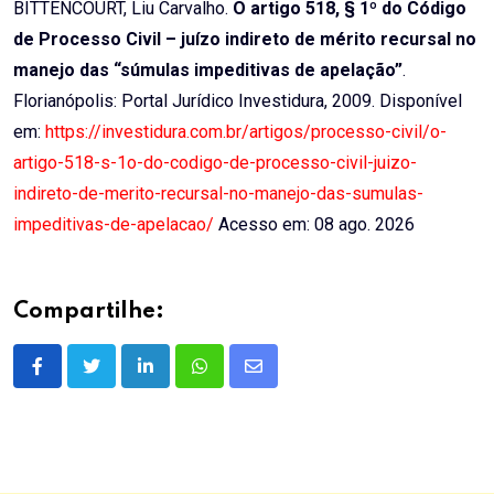
BITTENCOURT, Liu Carvalho.
O artigo 518, § 1º do Código
de Processo Civil – juízo indireto de mérito recursal no
manejo das “súmulas impeditivas de apelação”
.
Florianópolis: Portal Jurídico Investidura, 2009. Disponível
em:
https://investidura.com.br/artigos/processo-civil/o-
artigo-518-s-1o-do-codigo-de-processo-civil-juizo-
indireto-de-merito-recursal-no-manejo-das-sumulas-
impeditivas-de-apelacao/
Acesso em: 08 ago. 2026
Compartilhe:
LinkedIn
Whatsapp
Share
via
Email