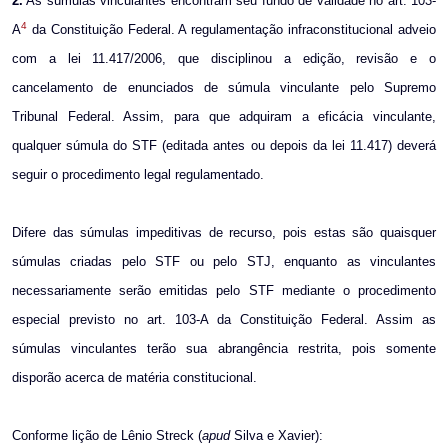
2.
As súmulas vinculantes encontram seu fundo de validade no art. 103-
4
A
da Constituição Federal. A regulamentação infraconstitucional adveio
com a lei 11.417/2006, que disciplinou a edição, revisão e o
cancelamento de enunciados de súmula vinculante pelo Supremo
Tribunal Federal. Assim, para que adquiram a eficácia vinculante,
qualquer súmula do STF (editada antes ou depois da lei 11.417) deverá
seguir o procedimento legal regulamentado.
Difere das súmulas impeditivas de recurso, pois estas são quaisquer
súmulas criadas pelo STF ou pelo STJ, enquanto as vinculantes
necessariamente serão emitidas pelo STF mediante o procedimento
especial previsto no art. 103-A da Constituição Federal. Assim as
súmulas vinculantes terão sua abrangência restrita, pois somente
disporão acerca de matéria constitucional.
Conforme lição de Lênio Streck (
apud
Silva e Xavier):