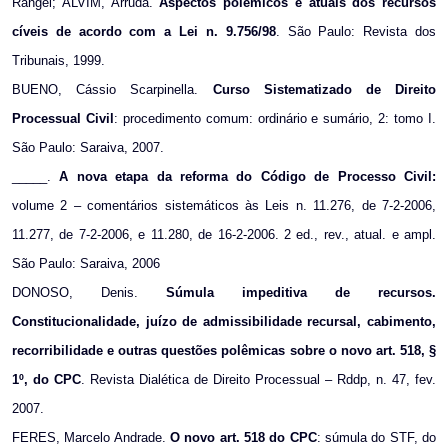
Rangel; ALVIM, Arruda.
Aspectos polêmicos e atuais dos recursos
cíveis de acordo com a Lei n. 9.756/98
. São Paulo: Revista dos
Tribunais, 1999.
BUENO, Cássio Scarpinella.
Curso Sistematizado de Direito
Processual Civil
: procedimento comum: ordinário e sumário, 2: tomo I.
São Paulo: Saraiva, 2007.
_____.
A nova etapa da reforma do Código de Processo Civil:
volume 2 – comentários sistemáticos às Leis n. 11.276, de 7-2-2006,
11.277, de 7-2-2006, e 11.280, de 16-2-2006. 2 ed., rev., atual. e ampl.
São Paulo: Saraiva, 2006
DONOSO, Denis.
Súmula impeditiva de recursos.
Constitucionalidade, juízo de admissibilidade recursal, cabimento,
recorribilidade e outras questões polêmicas sobre o novo art. 518, §
1º, do CPC
. Revista Dialética de Direito Processual – Rddp, n. 47, fev.
2007.
FERES, Marcelo Andrade.
O novo art. 518 do CPC
: súmula do STF, do