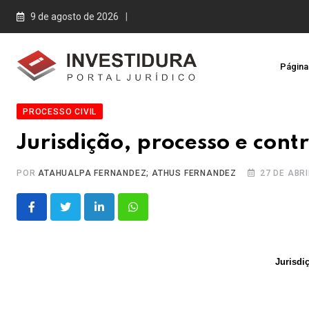
Skip
9 de agosto de 2026
to
content
Página 
PROCESSO CIVIL
Jurisdição, processo e cont
POR
ATAHUALPA FERNANDEZ; ATHUS FERNANDEZ
27 DE ABRI
LinkedIn
Whatsapp
Jurisdi