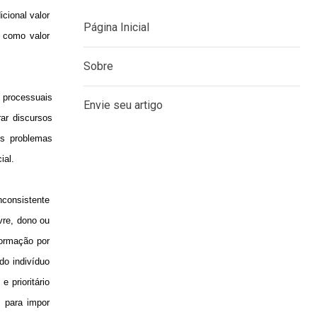
cional valor
a como valor
MENU
 processuais
rar discursos
Página Inicial
os problemas
Sobre
ial.
Envie seu artigo
nconsistente
vre, dono ou
formação por
do indivíduo
 prioritário
, para impor