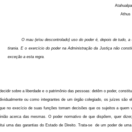
Atahualpa
Athus 
O mau (e/ou descontrolado) uso do poder é, depois de tudo, a
tirania. E o exercício do poder na Administração da Justiça não const
exceção a esta regra.
 decidir sobre a liberdade e o patrimônio das pessoas: detêm o poder, constit
individualmente ou como integrantes de um órgão colegiado, os juízes são 
que no execício de suas funções tomam decisões que os sujeitos a quem v
inião acerca das mesmas. O poder normativo de que dispõem, quer dizer,
itui uma das garantias do Estado de Direito. Trata-se
de um poder de uma 