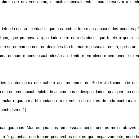
e direitos e deveres como, e muito especialmente , para preservar a credi
 defenda nossa liberdade,
que nos proteja frente aos abusos dos poderes pú
ndigno, que promova a igualdade entre os indivíduos, que tutele a quem
a
uem se embarque nestas
decisões tão íntimas e pessoais, enfim, que atue
 uma comum e consensual adesão ao direito e em pleno e permanente exer
ições institucionais que cabem aos membros do Poder Judiciário põe de 
m um entorno social repleto de assimetrias e desigualdades, qualquer tipo de
stimular e garantir a titularidade e o exercício de direitos de todo ponto inali
mente livres
[1]
.
uas garantias. Mas as garantias
processuais constituem os meios através 
sto é, garantias que
tornam possível os direitos que,
negativamente, impe