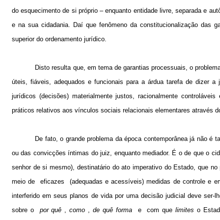
do esquecimento de si próprio – enquanto entidade livre, separada e aut
e na sua cidadania. Daí que fenômeno da
constitucionalizaç
ão
das ga
superior do ordenamento
jurídico.
Disto resulta que, em tema de garantias processuais, o problema
úteis, fiáveis, adequados e funcionais para a árdua tarefa de dizer a 
jurídicos (decisões) materialmente justos, racionalmente controláv
práticos relativos aos vínculos sociais relacionais elementares através 
De fato, o grande problema da época contemporânea já não é tan
ou das convicções íntimas do juiz, enquanto mediador. É o de que o cid
senhor de si mesmo), destinatário do ato imperativo do Estado, que no 
meio de
eficazes
(adequadas e acessíveis) medidas de controle e em
interferido em seus planos de vida por uma decisão judicial deve ser-lh
sobre o
por quê
,
como
,
de quê forma
e
com que
limites
o Estado