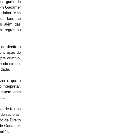
 os gurús da
 com Gadamer
u labor. Mas
 um lado, ao
ais além das
de regras ou
do direito a
oncreção do
re criativo,
ado direito.
idade.
izer é que a
 interpretar,
ue atuem com
etc.
va de textos
de racional,
o de Direito
 de Gadamer,
er
[4]
.