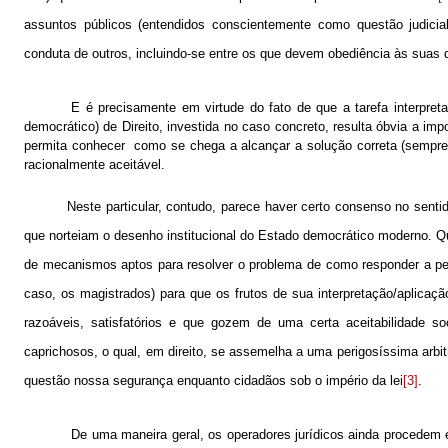
assuntos públicos (entendidos conscientemente como questão judicia
conduta de outros, incluindo-se entre os que devem obediência às sua
E é precisamente em virtude do fato de que a tarefa interpret
democrático) de Direito, investida no caso concreto, resulta óbvia a im
permita conhecer
como se chega a alcançar a solução correta (sempre 
racionalmente aceitável.
Neste particular, contudo, parece haver certo consenso no senti
que norteiam o desenho institucional do Estado democrático moderno. Que
de mecanismos aptos para resolver o problema de como responder a pergu
caso, os magistrados) para que os frutos de sua interpretação/aplicaç
razoáveis, satisfatórios e que gozem de uma certa aceitabilidade soc
caprichosos, o qual, em direito, se assemelha a uma perigosíssima arbi
questão nossa segurança enquanto cidadãos sob o império da lei
[3]
.
De uma maneira geral, os operadores jurídicos ainda procedem e