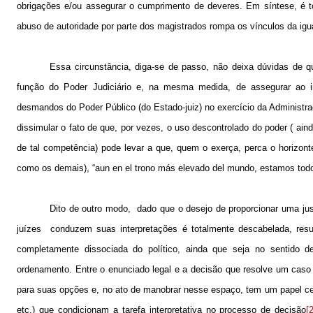
obrigações e/ou assegurar o cumprimento de deveres. Em síntese, é to
abuso de autoridade por parte dos magistrados rompa os vínculos da igu
Essa circunstância, diga-se de passo, não deixa dúvidas de qu
função do Poder Judiciário e, na mesma medida, de assegurar ao ind
desmandos do Poder Público (do Estado-juiz) no exercício da Administra
dissimular o fato de que, por vezes, o uso descontrolado do poder ( ai
de tal competência) pode levar a que, quem o exerça, perca o horizon
como os demais), “aun en el trono más elevado del mundo, estamos todo
Dito de outro modo,
dado que o desejo de proporcionar uma jus
juízes
conduzem suas interpretações é totalmente descabelada, resul
completamente dissociada do político, ainda que seja no sentido 
ordenamento. Entre o enunciado legal e a decisão que resolve um cas
para suas opções e, no ato de manobrar nesse espaço, tem um papel centr
etc.) que condicionam a tarefa interpretativa no processo de decisão
[