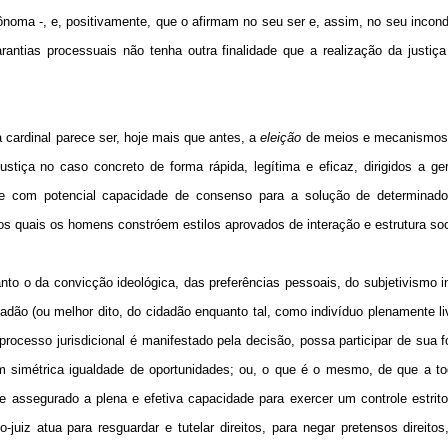
ônoma -, e, positivamente, que o afirmam no seu ser e, assim, no seu incondi
rantias processuais n
ão tenha outra finalidade que a
realizaç
ão da justiç
 cardinal parece ser, hoje mais que antes, a
eleição
de meios e mecanismos
justiça no caso concreto de forma rápida, legítima e eficaz, dirigidos a ge
eis e com potencial capacidade de consenso para a solução de determinad
dos quais os homens constróem estilos aprovados de interação e estrutura soc
to o da convicção ideológica, das preferências pessoais, do subjetivismo i
adão (ou melhor dito, do cidadão enquanto tal, como indivíduo plenamente li
processo jurisdicional é manifestado pela decisão, possa participar de sua 
 simétrica igualdade de oportunidades; ou, o que é o mesmo, de que a to
e assegurado a plena e efetiva capacidade para exercer um controle estrito e
-juiz atua para resguardar e tutelar direitos, para negar pretensos direitos