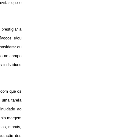
 evitar que o
prestigiar a
ívocos e/ou
onsiderar ou
ado ao campo
s indivíduos
a com que os
r uma tarefa
inuidade ao
ampla margem
cas, morais,
iguração dos