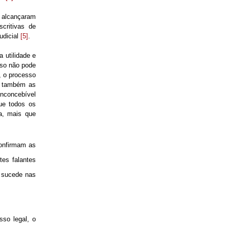
á alcançaram
critivas de
udicial
[5]
.
a utilidade e
sso não pode
, o processo
s, também as
inconcebível
que todos os
ca, mais que
confirmam as
tes falantes
o sucede nas
sso legal, o