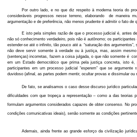
Por outro lado, e no que diz respeito à moderna teoria do pro
consideráveis progressos nesse terreno, elaborando
de maneira mui
argumentação e de preferência, não menos prudente é admitir o fato de 
E isto pela simples razão de que o processo judicial é, antes de
não só conhecimento verdadeiro, pois não é autônomo; os participantes 
estender-se até o infinito, tão pouco até a
“saturação dos argumentos”,
não deve servir somente à verdade ou à justiça, mas, assim mesmo
(sentenças) incorretas, fazem a coisa julgada, o que não somente é
co
em um Estado democrático que prima pela justiça concreta, isto é, p
participantes em um processo judicial “esperem” que se argumente r
duvidoso (afinal, as partes podem mentir, ocultar provas e dissimular ou 
De fato, se analisamos o caso desse discurso jurídico particul
dificuldades com que tropeça a representação – como a das teorias 
formulam argumentos considerados capazes de obter consenso. No pro
condições comunicativas ideais), senão somente as condições pertinen
Ademais, ainda frente ao grande esforço da civilização jurídi