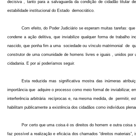
decisiva , tanto para a salvaguarda da condição de cidadão titular d
estabilidade institucional do Estado
democrático.
Com efeito, do Poder Judiciário se esperam muitas tarefas: que
condene a ação delitiva, que inviabilize qualquer forma de trabalho i
nascido, que ponha fim a uma
sociedade ou vínculo matrimonial
de
q
construtor de uma comunidade de homens livres e iguais , unidos por
cidadania. E por aí poderíamos seguir.
Esta reduzida mas significativa mostra das inúmeras atribu
importância que
adquire o processo como meio formal de inviabilizar, e
interferência arbitrária
recíprocas e, na mesma medida, de
permitir, e
habilitam publicamente a existência dos cidadãos como indivíduos plena
Por certo que uma coisa é os direitos do homem e outra coisa s
faz possível a realizaç
ão e eficácia dos chamados “direitos materiais”, i