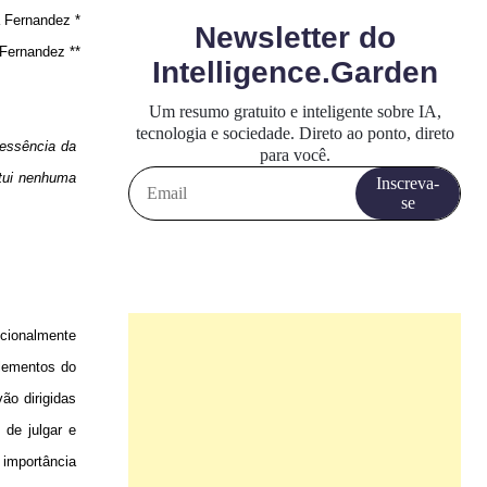
 Fernandez *
Fernandez **
 essência da
itui nenhuma
ucionalmente
elementos do
ão dirigidas
 de julgar e
importância