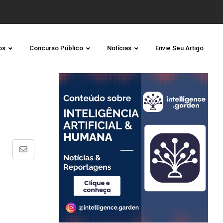
os
Concurso Público
Notícias
Envie Seu Artigo
Share
via
Email