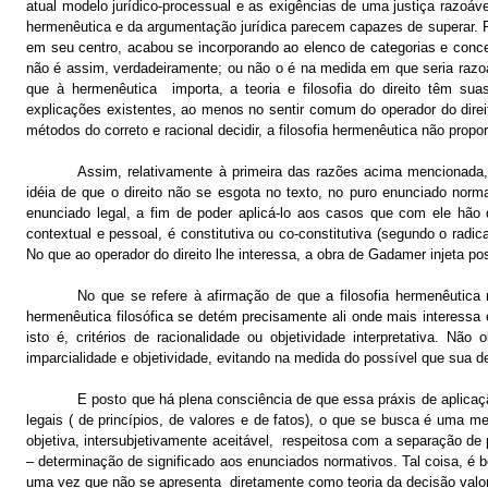
atual modelo jurídico-processual e as exigências de uma justiça razoáv
hermenêutica e da argumentação jurídica parecem capazes de superar. 
em seu centro, acabou se incorporando ao elenco de categorias e conce
não é assim, verdadeiramente; ou não o é na medida em que seria razoá
que à hermenêutica
importa, a teoria e filosofia do direito têm su
explicações existentes, ao menos no sentir comum do operador do direit
métodos do correto e racional decidir, a filosofia hermenêutica não propo
Assim, relativamente à primeira das razões acima mencionada,
idéia de que o direito não se esgota no texto, no puro enunciado norma
enunciado legal, a fim de poder aplicá-lo aos casos que com ele hão
contextual e pessoal, é constitutiva ou co-constitutiva (segundo o radic
No que ao operador do direito lhe interessa, a obra de Gadamer injeta p
No que se refere à afirmação de que a filosofia hermenêutica 
hermenêutica filosófica se detém precisamente ali onde mais interessa em
isto é, critérios de racionalidade ou objetividade interpretativa. 
imparcialidade e objetividade, evitando na medida do possível que sua de
E posto que há plena consciência de que essa práxis de aplicaçã
legais ( de princípios, de valores e de fatos), o que se busca é uma met
objetiva, intersubjetivamente aceitável,
respeitosa com a separação de 
– determinação de significado aos enunciados normativos. Tal coisa, é 
uma vez que não se apresenta
diretamente como teoria da decisão valor