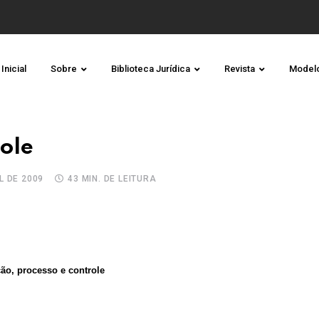
Inicial
Sobre
Biblioteca Jurídica
Revista
Model
role
L DE 2009
43 MIN. DE LEITURA
ção, processo e controle