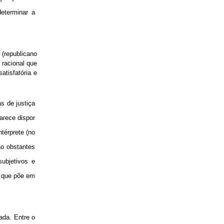
determinar a
 (republicano
 racional que
atisfatória e
s de justiça
arece dispor
térprete (no
ão obstantes
ubjetivos e
e que põe em
ada. Entre o