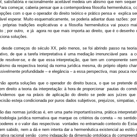
el, satisfatória e racionalmente aceitável medeia um abismo que nem sequer
Para começar, caberia pensar que a contemporânea filosofia hermenêutica,
pções com o que o operador do direito teórico e prático pensa e
explica se
vel esperar. Muito esquematicamente, se poderia adiantar duas razões: por
as próprias tradições explicativas e a filosofia hermenêutica vai pouco m
o ; por outro,
e já
agora no que mais importa ao direito, que é o desenho 
rciona soluções.
 desde começos do século XX, pelo menos, se foi abrindo passo na teoria 
tivo, de que a tarefa interpretativa é uma mediação irrenunciável para
a c
 de resolver-se, e de que essa interpretação, que tem um componente semp
alismo da respectiva teoria) da norma jurídica mesma, do próprio objeto cham
ossivelmente profundidade – e elegância – a essa perspectiva, mas pouca nov
não aporta soluções que o operador do direito busca, o que se pretende d
 direito a teoria da interpretação: à hora de proporcionar
pautas do correto
Não olvidemos que na práxis de aplicação do direito se pede aos juízes q
cisão esteja condicionada por puros dados subjetivos, prejuízos, simpatias, 
o das normas jurídicas é, em uma parte importantíssima, prática interpretati
odologia jurídica normativa que marque os critérios da correta – no sentido 
poderes e o valor das respectivas
vontades no entramado contexto do Estad
bem sabido, nem a dá e nem intenta dar a hermenêutica existencial ao estilo
ativa racional senão
como indagação da dimensão ontológica do compreend