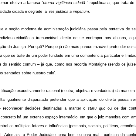
rnar efetiva a famosa “
eterna vigilância cidadã
” republicana, que trata de
aldade cidadã e degrade
a
res publica a imperium
.
e a noção moderna de administração judiciária passa pela tentativa de se 
ivíduo-cidadão o irrenunciável direito de se contrapor aos abusos, equ
ção da Justiça. Por quê? Porque já não mais parece razoável pretender desc
nda que se trate de um poder fundado em uma competência particular e limit
te do sentido comum – já que, como nos recorda Montaigne (sendo os juíze
s sentados sobre nuestro culo”.
tificação exaustivamente racional (neutra, objetiva e verdadeira) da maneir
ta igualmente disparatado pretender que a aplicação do direito possa se
de reconhecer decisões destinadas a manter o
statu quo
ou de dar cont
o concreto há um extenso espaço intermédio, em que o juiz manobra com 
al os múltiplos fatores e influências (pessoais, sociais, políticas, econômi
2]
. Ademais, o Poder Judiciário, para bem ou para mal,
participa da conf