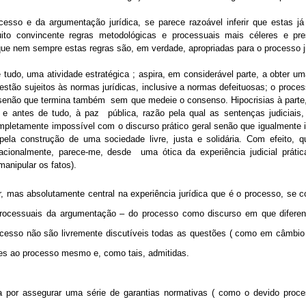
cesso e da argumentação jurídica, se parece razoável inferir que estas j
to convincente regras metodológicas e processuais mais céleres e pres
que nem sempre estas regras são, em verdade, apropriadas para o processo j
 tudo, uma atividade estratégica ; aspira, em considerável parte, a obter um
estão sujeitos às normas jurídicas, inclusive a normas defeituosas; o proce
 senão que termina também
sem que medeie o consenso. Hipocrisias à parte
 e antes de tudo, à paz
pública, razão pela qual as sentenças judiciai
mpletamente impossível com o discurso prático geral senão que igualmente 
ela construção de uma sociedade livre, justa e solidária. Com efeito, 
acionalmente, parece-me, desde
uma ótica da experiência judicial práti
manipular os fatos).
ar, mas absolutamente central na experiência jurídica que é o processo, se 
processuais da argumentação – do processo como discurso em que diferen
cesso não são livremente discutíveis todas as questões ( como em câmbi
tes ao processo mesmo e, como tais, admitidas.
ca por assegurar uma série de garantias normativas ( como o devido proce