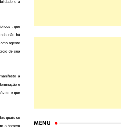
bilidade e a
blicos , que
inda não há
 como agente
cício de sua
manifesto a
 dominação e
enáveis e que
dos quais se
dem o homem