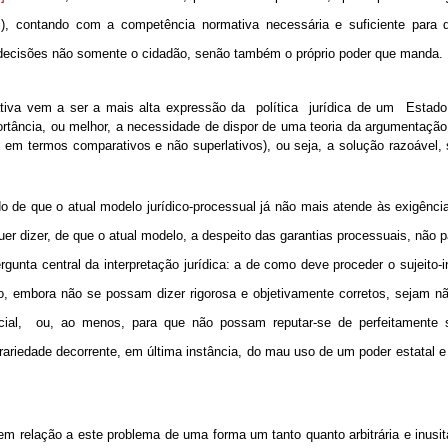
l), contando com a competência normativa necessária e suficiente para 
s decisões não somente o cidadão, senão também o próprio poder que manda.
ativa vem a ser a mais alta expressão da
política
jurídica de um
Estado
portância, ou melhor, a necessidade de dispor de uma teoria da argumentação
em termos comparativos e não superlativos), ou seja, a solução razoável, s
do de que o atual modelo jurídico-processual já não mais atende às exigência
r dizer, de que o atual modelo, a despeito das garantias processuais, não p
nta central da interpretação jurídica: a de como deve proceder o sujeito-in
ão, embora não se possam dizer rigorosa e objetivamente corretos, sejam n
ial,
ou, ao menos, para que não possam reputar-se de perfeitamente s
trariedade decorrente, em última instância, do mau uso de um poder estatal 
m relação a este problema de uma forma um tanto quanto arbitrária e inusit