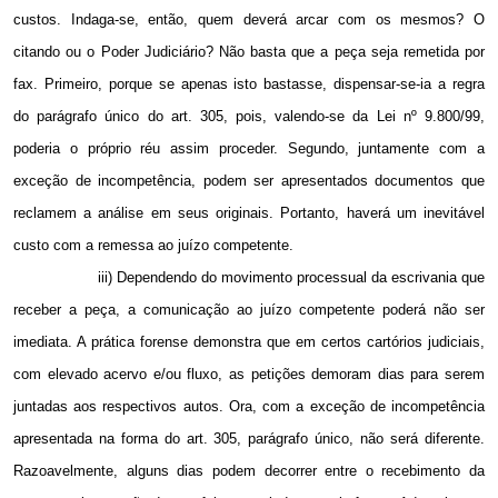
custos. Indaga-se, então, quem deverá arcar com os mesmos? O
citando ou o Poder Judiciário? Não basta que a peça seja remetida por
fax. Primeiro, porque se apenas isto bastasse, dispensar-se-ia a regra
do parágrafo único do art. 305, pois, valendo-se da Lei nº 9.800/99,
poderia o próprio réu assim proceder. Segundo, juntamente com a
exceção de incompetência, podem ser apresentados documentos que
reclamem a análise em seus originais. Portanto, haverá um inevitável
custo com a remessa ao juízo competente.
iii) Dependendo do movimento processual da escrivania que
receber a peça, a comunicação ao juízo competente poderá não ser
imediata. A prática forense demonstra que em certos cartórios judiciais,
com elevado acervo e/ou fluxo, as petições demoram dias para serem
juntadas aos respectivos autos. Ora, com a exceção de incompetência
apresentada na forma do art. 305, parágrafo único, não será diferente.
Razoavelmente, alguns dias podem decorrer entre o recebimento da