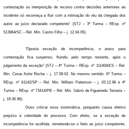
contestação ou interposição de recurso contra decisões anteriores ao
incidente só recomeça a fluir com a intimação do réu da chegada dos
autos ao juízo declarado competente” (STJ – 3ª Turma – REsp. nº
513964/SC – Rel. Min. Castro Filho – j. 12.04.05).
“Oposta exceção de incompetência, o prazo para
contestação fica suspenso, fluindo, pelo tempo restante, após o
julgamento da exceção” (STJ – 4ª Turma – REsp. nº 111404/ES – Rel.
Min. Cesar Asfor Rocha – j. 17.09.02. No mesmo sentido: 6ª Turma –
REsp. nº 61142/SP – Rel. Min. William Patterson – j. 03.12.96 e 4ª
Turma – REsp. nº 73414/PB – Rel. Min. Sálvio de Figueiredo Teixeira –
j. 18.06.96).
Ouso criticar essa sistemática, porquanto causa efetivo
prejuízo à celeridade do processo. Com efeito, se a exceção de
incompetência for acolhida, remetendo-se o feito ao juízo competente,