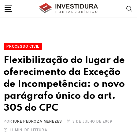
Skip
to
content
PROCESSO CIVIL
Flexibilização do lugar de
oferecimento da Exceção
de Incompetência: o novo
parágrafo único do art.
305 do CPC
POR
IURE PEDROZA MENEZES
8 DE JULHO DE 2009
11 MIN. DE LEITURA