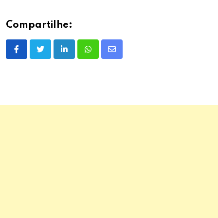
Compartilhe:
LinkedIn
Whatsapp
Share
via
Email