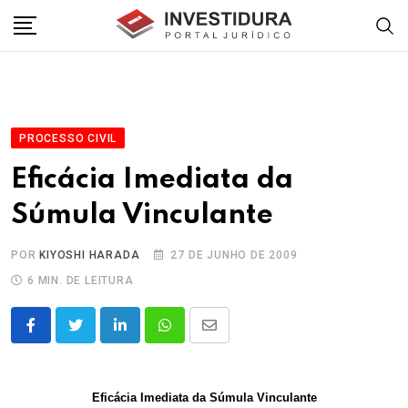
Skip
to
content
PROCESSO CIVIL
Eficácia Imediata da
Súmula Vinculante
POR
KIYOSHI HARADA
27 DE JUNHO DE 2009
6 MIN. DE LEITURA
LinkedIn
Whatsapp
Share
via
Email
Eficácia Imediata da Súmula Vinculante