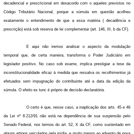
decadencial e prescricional em desacordo com o aqueles previstos no
Código Tributário Nacional, porque a súmula em questão acolheu
exatamente o entendimento de que a essa matéria ( decadência e
prescrição) está sob reserva de lei complementar (art. 146, III, b da CF).
E aqui não iremos analisar o aspecto da modulação
temporal que, de certa maneira, transforma o Poder Judiciário em
legislador positivo. No caso sob exame, implica prestigiar a tese da
inconstitucionalidade eficaz à medida que ressalva os recolhimentos já
efetuados sem impugnação do contribuinte até a data da edição da
súmula. O efeito ex tunc é próprio de decisão declaratória.
O certo é que, nesse caso, a inaplicação dos arts. 45 e 46
da Lei nº 8.212/91 não está na dependência de sua suspensão pelo
Senado Federal, nos termos do art. 52, X da CF, como sustentado em
alguns artigos veiculados pela mídia, e muito menos ao advento de nova