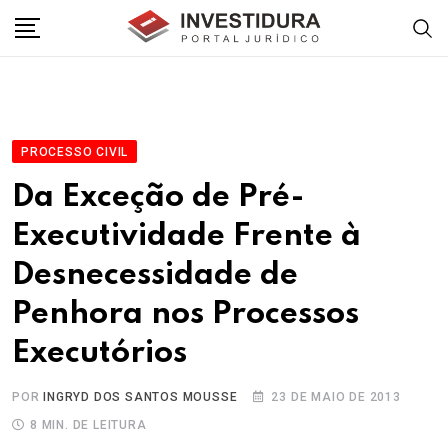
Skip
to
content
PROCESSO CIVIL
Da Exceção de Pré-
Executividade Frente à
Desnecessidade de
Penhora nos Processos
Executórios
POR
INGRYD DOS SANTOS MOUSSE
23 DE MAIO DE 2013
8 MIN. DE LEITURA