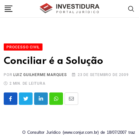
Skip
to
content
PROCESSO CIVIL
Conciliar é a Solução
POR
LUIZ GUILHERME MARQUES
23 DE SETEMBRO DE 2009
2 MIN. DE LEITURA
LinkedIn
Whatsapp
Share
via
Email
O Consultor Jurídico (www.conjur.com.br) de 18/07/2007 traz