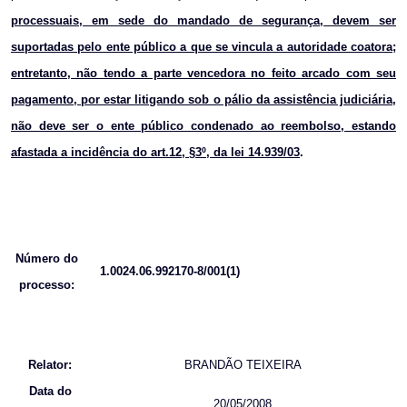
processuais, em sede do mandado de segurança, devem ser
suportadas pelo ente público a que se vincula a autoridade coatora;
entretanto, não tendo a parte vencedora no feito arcado com seu
pagamento, por estar litigando sob o pálio da assistência judiciária,
não deve ser o ente público condenado ao reembolso, estando
afastada a incidência do art.12, §3º, da lei 14.939/03
.
Número do
1.0024.06.992170-8/001(1)
processo:
Relator:
BRANDÃO TEIXEIRA
Data do
20/05/2008