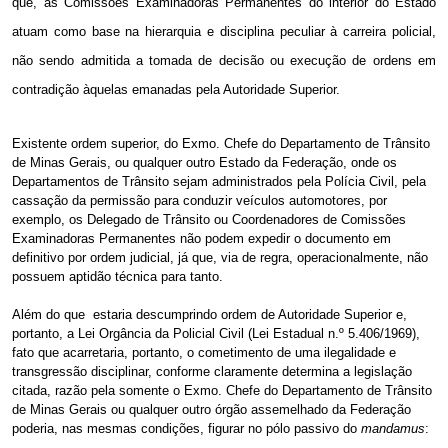
que, as Comissões Examinadoras Permanentes do interior do Estado
atuam como base na hierarquia e disciplina peculiar à carreira policial,
não sendo admitida a tomada de decisão ou execução de ordens em
contradição àquelas emanadas pela Autoridade Superior.
Existente ordem superior, do Exmo. Chefe do Departamento de Trânsito
de Minas Gerais, ou qualquer outro Estado da Federação, onde os
Departamentos de Trânsito sejam administrados pela Polícia Civil, pela
cassação da permissão para conduzir veículos automotores, por
exemplo, os Delegado de Trânsito ou Coordenadores de Comissões
Examinadoras Permanentes não podem expedir o documento em
definitivo por ordem judicial, já que, via de regra, operacionalmente, não
possuem aptidão técnica para tanto.
Além do que
estaria descumprindo ordem de Autoridade Superior e,
portanto, a Lei Orgância da Policial Civil (Lei Estadual n.º 5.406/1969),
fato que acarretaria, portanto, o cometimento de uma ilegalidade e
transgressão disciplinar, conforme claramente determina a legislação
citada, razão pela somente o Exmo. Chefe do Departamento de Trânsito
de Minas Gerais ou qualquer outro órgão assemelhado da Federação
poderia, nas mesmas condições, figurar no pólo passivo do
mandamus
: