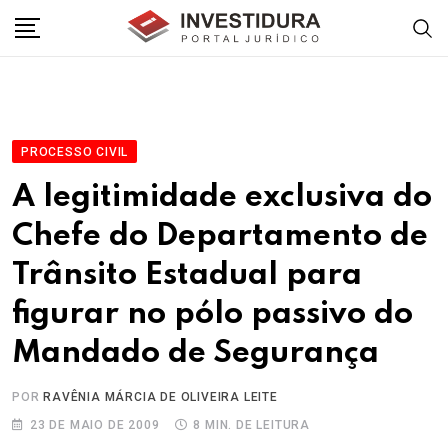
Skip
to
content
PROCESSO CIVIL
A legitimidade exclusiva do
Chefe do Departamento de
Trânsito Estadual para
figurar no pólo passivo do
Mandado de Segurança
POR
RAVÊNIA MÁRCIA DE OLIVEIRA LEITE
23 DE MAIO DE 2009
8 MIN. DE LEITURA