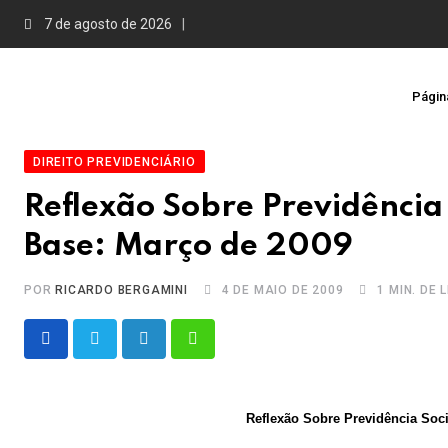
Skip
7 de agosto de 2026
to
content
Página
DIREITO PREVIDENCIÁRIO
Reflexão Sobre Previdência 
Base: Março de 2009
POR
RICARDO BERGAMINI
4 DE MAIO DE 2009
1 MIN. DE 
LinkedIn
Whatsapp
Reflexão Sobre Previdência Soci