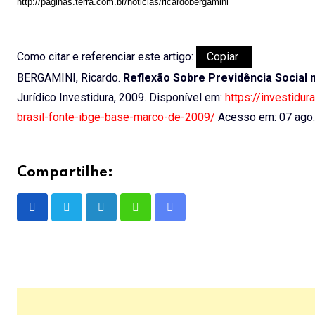
http://paginas.terra.com.br/noticias/ricardobergamini
Como citar e referenciar este artigo:
Copiar
BERGAMINI, Ricardo.
Reflexão Sobre Previdência Social n
Jurídico Investidura, 2009. Disponível em:
https://investidur
brasil-fonte-ibge-base-marco-de-2009/
Acesso em: 07 ago
Compartilhe:
LinkedIn
Whatsapp
Share
via
Email