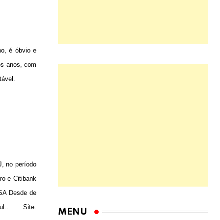
o, é óbvio e
mos anos, com
tável.
, no período
o e Citibank
ESA Desde de
l..
Site:
MENU