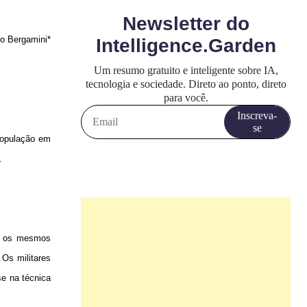
o Bergamini*
População em
.
do os mesmos
Os militares
se na técnica