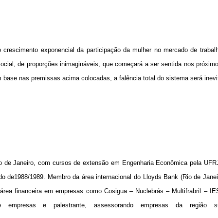
o crescimento exponencial da participação da mulher no mercado de trabalh
ocial, de proporções inimagináveis, que começará a ser sentida nos próxi
 base nas premissas acima colocadas, a falência total do sistema será inevi
o de Janeiro, com cursos de extensão em Engenharia Econômica pela UFRJ
 de1988/1989. Membro da área internacional do Lloyds Bank (Rio de Janeir
 área financeira em empresas como Cosigua – Nuclebrás – Multifrabril – I
 empresas e palestrante, assessorando empresas da região su