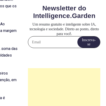
dos que os
 Ao
r a margem
 A soma das
uldades
eiros
tenção, em
sa é