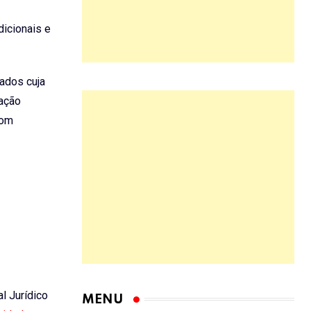
dicionais e
ados cuja
tação
Com
al Jurídico
MENU