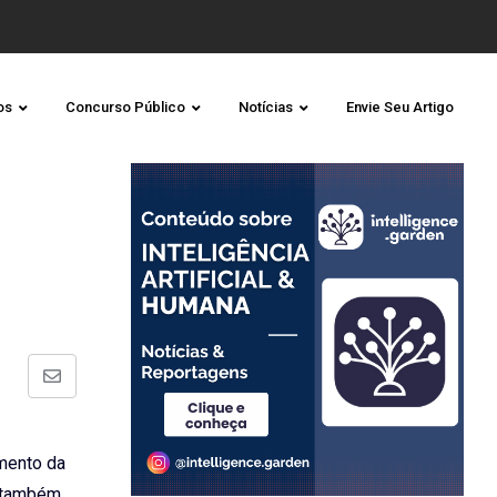
os
Concurso Público
Notícias
Envie Seu Artigo
Share
via
Email
mento da
e também