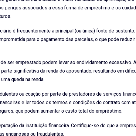
s os perigos associados a essa forma de empréstimo e os cuida
turos.
iário é frequentemente a principal (ou única) fonte de sustento.
mprometida para o pagamento das parcelas, o que pode reduzi
e pode ser emprestado podem levar ao endividamento excessivo.
rte significativa da renda do aposentado, resultando em dific
 uma queda na renda.
dulentas ou coação por parte de prestadores de serviços financ
 financeiras e ler todos os termos e condições do contrato com a
 seguros, que podem aumentar o custo total do empréstimo.
reputação da instituição financeira. Certifique-se de que a empre
as enganosas ou fraudulentas.