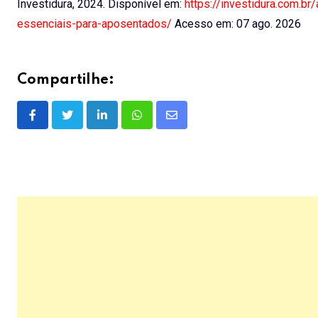
Investidura, 2024. Disponível em:
https://investidura.com.b
essenciais-para-aposentados/
Acesso em: 07 ago. 2026
Compartilhe:
LinkedIn
Whatsapp
Share
via
Email