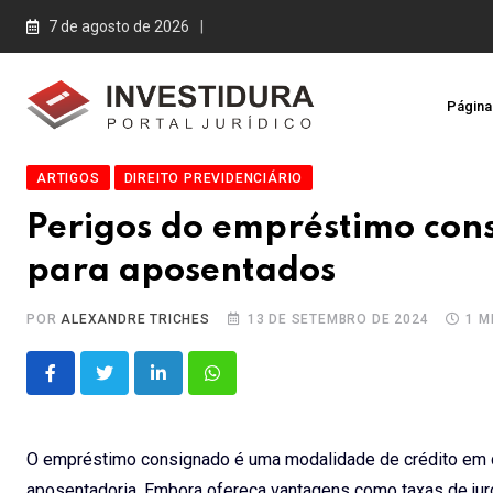
Skip
7 de agosto de 2026
to
content
Página 
ARTIGOS
DIREITO PREVIDENCIÁRIO
Perigos do empréstimo cons
para aposentados
POR
ALEXANDRE TRICHES
13 DE SETEMBRO DE 2024
1 M
LinkedIn
Whatsapp
O empréstimo consignado é uma modalidade de crédito em q
aposentadoria. Embora ofereça vantagens como taxas de jur