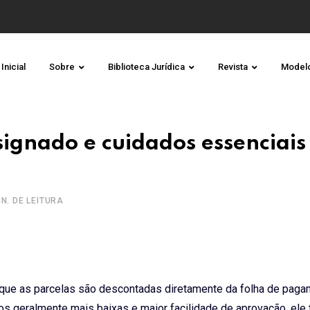
Inicial
Sobre
Biblioteca Jurídica
Revista
Model
ignado e cuidados essenciais
IN. DE LEITURA
ue as parcelas são descontadas diretamente da folha de paga
os geralmente mais baixas e maior facilidade de aprovação, el