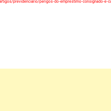
r/artigos/previdenciario/perigos-do-emprestimo-consignado-e-c