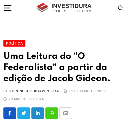
Skip
to
content
POLÍTICA
Uma Leitura do “O
Federalista” a partir da
edição de Jacob Gideon.
POR
BRUNO J.R. BOAVENTURA
12 DE MAIO DE 2009
29 MIN. DE LEITURA
LinkedIn
Whatsapp
Share
via