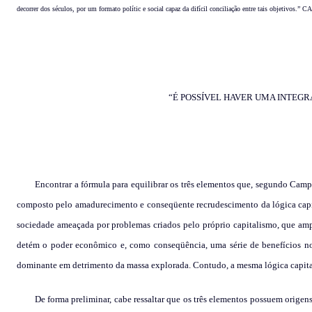
decorrer dos séculos, por um formato polític e social capaz da difícil conciliação entre tais objetivos.
“É POSSÍVEL HAVER UMA INTEGR
Encontrar a fórmula para equilibrar os três elementos que, segundo Cam
composto pelo amadurecimento e conseqüente recrudescimento da lógica capi
sociedade ameaçada por problemas criados pelo próprio capitalismo, que ampl
detém o poder econômico e, como conseqüência, uma série de benefícios no 
dominante em detrimento da massa explorada. Contudo, a mesma lógica capitalis
De forma preliminar, cabe ressaltar que os três elementos possuem origens