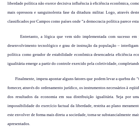
liberdade política não exerce decisiva influência à eficiência econômica, co
mais opressora e sanguinolenta fase da ditadura militar. Logo, através de
classificados por Campos como países onde “a democracia política parece est
Entretanto, a lógica que vem sido implementada com sucesso em pa
desenvolvimento tecnológico e grau de instrução da população – interligam
política como gerador de estabilidade econômica desencadeia eficiência ec
igualitária emerge a partir do controle exercido pela coletividade, completando
Finalmente, impera apontar alguns fatores que podem levar a quebra do “
fornecer, através do ordenamento jurídico, os instrumentos necessários à eqüida
dos resultados da economia em sua distribuição igualitária. Seja por um
impossibilidade do exercício factual da liberdade, restrita ao plano merament
este envolver de forma mais direta a sociedade, torna-se substancialmente mai
apresentados.