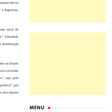
” promovido na
 a Argentina,
como nível de
o”. Liberdade
 distribuição
cabe ao Estado
tir a reversão
o”, seja pela
política”, por
s dois fatores
MENU