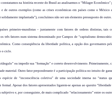
mo constatamos na história recente do Brasil ao analisarmos o “Milagre Econômico
ste e de outros exemplos (como as crises econômicas em países como o México e
ar solidamente implantada”), concluímos não ser um elemento pressuposto de outro.
íses primeiro-mundistas – juntamente com fatores de ordens distintas, tais 
 os três fatores num sistema denominado por Campos de “capitalismo democrátic
onômica. Como conseqüência da liberdade política, a opção dos governantes pela
 o ciclo.
triângulo” ou impedir sua “formação” e correto desenvolvimento. Primeiramente, 
de material. Outro fator preponderante é a participação política no intuito de garan
a espécie de “inconsciência coletiva” de uma sociedade imersa no “status qu
e formal. Apesar dos fatores apresentados ligarem-se apenas ao quesito “liberdade 
s subjetivo e, por conseguinte, de mais complicado “relacionamento” entre os outro