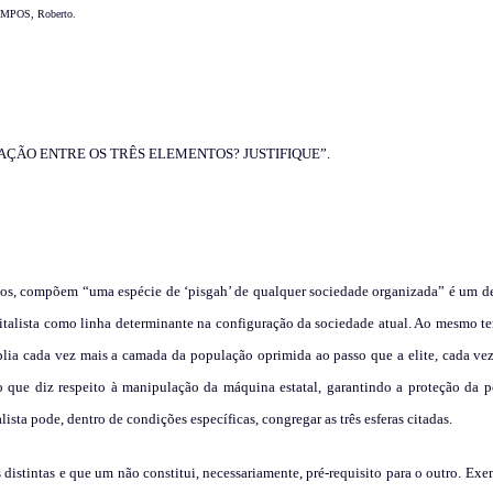
” CAMPOS, Roberto.
AÇÃO ENTRE OS TRÊS ELEMENTOS? JUSTIFIQUE”
.
pos, compõem “uma espécie de ‘pisgah’ de qualquer sociedade organizada” é um d
talista como linha determinante na configuração da sociedade atual. Ao mesmo t
ia cada vez mais a camada da população oprimida ao passo que a elite, cada vez 
que diz respeito à manipulação da máquina estatal, garantindo a proteção da p
ta pode, dentro de condições específicas, congregar as três esferas citadas.
 distintas e que um não constitui, necessariamente, pré-requisito para o outro. Exe