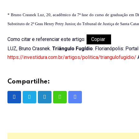
* Bruno Crasnek Luz, 20, acadêmico da 7ª fase do curso de graduação em Dire
Substituto de 2º Grau Henry Petry Junior, do Tribunal de Justiça de Santa Cat
Como citar e referenciar este artigo:
Copiar
LUZ, Bruno Crasnek.
Triângulo Fugídio
. Florianópolis: Porta
https://investidura.com.br/artigos/politica/triangulofugidio/
A
Compartilhe:
LinkedIn
Whatsapp
Share
via
Email