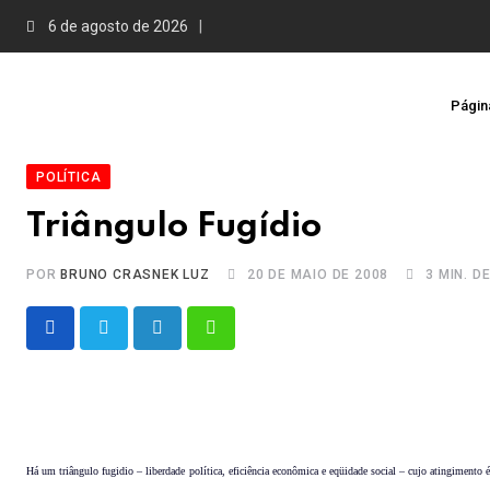
Skip
6 de agosto de 2026
to
content
Página
POLÍTICA
Triângulo Fugídio
POR
BRUNO CRASNEK LUZ
20 DE MAIO DE 2008
3 MIN. D
LinkedIn
Whatsapp
Há um triângulo fugidio – liberdade política, eficiência econômica e eqüidade social – cujo atingimento