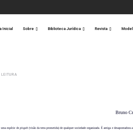
 Inicial
Sobre
Biblioteca Jurídica
Revista
Model
E LEITURA
Bruno C
 é uma espécie de
pisgah
(visão da terra prometida) de qualquer sociedade organizada. É antiga e desapontadora 