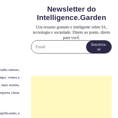
esafio imenso,
empo, vemos a
mais restrita,
equena classe
mplificando, a