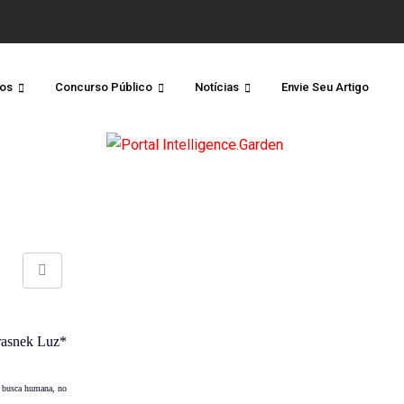
os
Concurso Público
Notícias
Envie Seu Artigo
Share
via
Email
rasnek Luz*
a busca humana, no