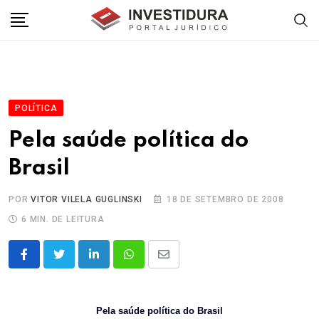
Skip
to
content
POLÍTICA
Pela saúde política do
Brasil
POR
VITOR VILELA GUGLINSKI
18 DE SETEMBRO DE 2008
6 MIN. DE LEITURA
LinkedIn
Whatsapp
Share
via
Email
Pela saúde política do Brasil