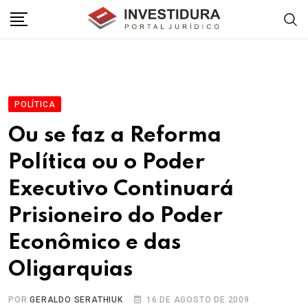
Skip
to
content
POLÍTICA
Ou se faz a Reforma
Política ou o Poder
Executivo Continuará
Prisioneiro do Poder
Econômico e das
Oligarquias
POR
GERALDO SERATHIUK
16 DE AGOSTO DE 2009