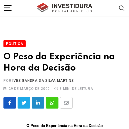
Skip
to
content
POLÍTICA
O Peso da Experiência na
Hora da Decisão
POR
IVES GANDRA DA SILVA MARTINS
29 DE MARÇO DE 2009
3 MIN. DE LEITURA
LinkedIn
Whatsapp
Share
via
Email
O Peso da Experiência na Hora da Decisão