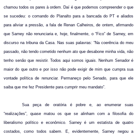
chamou todos os pares à ordem. Daí é que podemos compreender o que
se sucedeu: o comando do Planalto para a bancada do PT e aliados
para aliviar a pressão, a fala de Renan Calheiros, de ontem, afirmando
que Sarney não renunciaria e, hoje, finalmente, o “Fico” de Sarney, em
discurso na tribuna da Casa. Nas suas palavras: “Na coerência do meu
passado, não tendo cometido nenhum ato que desabone minha vida, não
tenho senão que resistir. Todos aqui somos iguais. Nenhum Senador é
maior do que outro e por isso não pode exigir de mim que cumpra sua
vontade política de renunciar. Permaneço pelo Senado, para que ele
saiba que me fez Presidente para cumprir meu mandato”.
Sua peça de oratória é pobre e, ao enumerar suas
“realizações”, quase matou os que se alinham com a filosofia do
liberalismo político e econômico. Sarney é um estatista de quatro
costados, como todos sabem. E, evidentemente, Sarney negou a