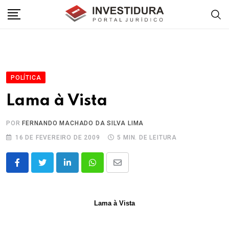
Skip
to
content
POLÍTICA
Lama à Vista
POR
FERNANDO MACHADO DA SILVA LIMA
16 DE FEVEREIRO DE 2009
5 MIN. DE LEITURA
LinkedIn
Whatsapp
Share
via
Email
Lama à Vista