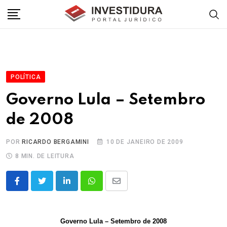
Skip
to
content
POLÍTICA
Governo Lula – Setembro
de 2008
POR
RICARDO BERGAMINI
10 DE JANEIRO DE 2009
8 MIN. DE LEITURA
LinkedIn
Whatsapp
Share
via
Email
Governo Lula – Setembro de 2008