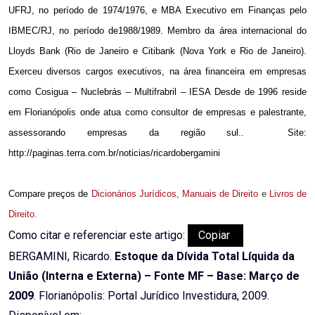
UFRJ, no período de 1974/1976, e MBA Executivo em Finanças pelo
IBMEC/RJ, no período de1988/1989. Membro da área internacional do
Lloyds Bank (Rio de Janeiro e Citibank (Nova York e Rio de Janeiro).
Exerceu diversos cargos executivos, na área financeira em empresas
como Cosigua – Nuclebrás – Multifrabril – IESA Desde de 1996 reside
em Florianópolis onde atua como consultor de empresas e palestrante,
assessorando empresas da região sul..
Site:
http://paginas.terra.com.br/noticias/ricardobergamini
Compare preços de
Dicionários Jurídicos
,
Manuais de Direito
e
Livros de
Direito
.
Como citar e referenciar este artigo:
Copiar
BERGAMINI, Ricardo.
Estoque da Dívida Total Líquida da
União (Interna e Externa) – Fonte MF – Base: Março de
2009
. Florianópolis: Portal Jurídico Investidura, 2009.