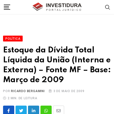
Skip
to
content
POLÍTICA
Estoque da Dívida Total
Líquida da União (Interna e
Externa) – Fonte MF – Base:
Março de 2009
POR
RICARDO BERGAMINI
3 DE MAIO DE 2009
2 MIN. DE LEITURA
LinkedIn
Whatsapp
Share