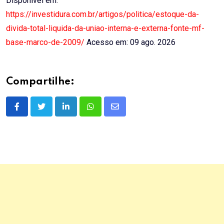
Disponível em:
https://investidura.com.br/artigos/politica/estoque-da-
divida-total-liquida-da-uniao-interna-e-externa-fonte-mf-
base-marco-de-2009/
Acesso em: 09 ago. 2026
Compartilhe:
LinkedIn
Whatsapp
Share
via
Email