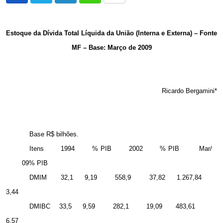
via
Email
Estoque da Dívida Total Líquida da União (Interna e Externa) – Fonte
MF – Base: Março de 2009
Ricardo Bergamini*
Base R$ bilhões.
Itens
1994
% PIB
2002
% PIB
Mar/
09% PIB
DMIM
32,1
9,19
558,9
37,82
1.267,84
3,44
DMIBC
33,5
9,59
282,1
19,09
483,61
6,57