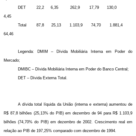
DET
22,2
6,35
262,9
17,79
130,0
4,45
Total
87,8
25,13
1.103,9
74,70
1.881,4
64,46
Legenda: DMIM – Dívida Mobiliária Interna em Poder do
Mercado;
DMIBC – Dívida Mobiliária Interna em Poder do Banco Central;
DET – Dívida Externa Total.
A dívida total líquida da União (interna e externa) aumentou de
R$ 87,8 bilhões (25,13% do PIB) em dezembro de 94 para R$ 1.103,9
bilhões (74,70% do PIB) em dezembro de 2002. Crescimento real em
relação ao PIB de 197,25% comparado com dezembro de 1994.