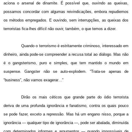
aciona o arsenal de dinamite. É possível que, ouvindo as queixas,
possamos concordar com algumas reivindicações, embora repudiemos
os métodos empregados. E ouvindo, sem interrupções, as queixas dos
terroristas fica-lhes difícil não ouvir, também, o que temos a dizer.
Quando o terrorismo é estritamente criminoso, interessado em
dinheiro, ainda pode-se compreender a recusa total ao diálogo. Mas não
é o gangsterismo, puro e simples, que tem mantido o mundo em
suspense. Gangster não se auto-explodem. “Trata-se apenas de
“business”, não vamos exagerar…”
Dirão os mais céticos que grande parte do ódio terrorista
deriva de uma profunda ignorância e fanatismo, contra os quais pouco
se pode fazer, exceto a repressão. Mas há um engano nisso, porque a
ignorância — qualquer tipo de ignorância —, pode ser abalada, diminuída
com determinados informes e argumentos — quando impossíveis de