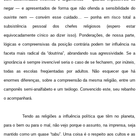
negar — e apresentados de forma que não ofenda a sensibilidade do
ouvinte nem — convém esse cuidado… — ponha em risco total a
subsistência pessoal dos chefes religiosos (espero estar
equivocadamente cínico ao dizer isso). Ponderações, de nossa parte,
lógicas e compreensivas da posição contrária podem ter influência na
faceta mais radical da “doutrina”, abrandando sua agressividade. Se a
ignorância é sempre invencível seria o caso de se fecharem, por inúteis,
todas as escolas freqüentadas por adultos. Não esquecer que há
enormes diferenças, sobre a compreensão da mesma religião, entre um
camponês semi-analfabeto e um teólogo. Convencido este, seu rebanho
o acompanhará.
Tendo as religiões a influência política que têm no planeta,
para o bem ou para o mal, não vejo porque o assunto, na imprensa, seja
mantido como um quase “tabu”. Uma coisa é o respeito aos cultos e as