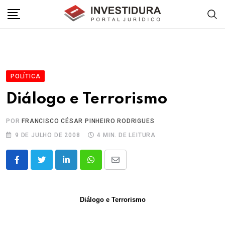
Skip
to
content
POLÍTICA
Diálogo e Terrorismo
POR
FRANCISCO CÉSAR PINHEIRO RODRIGUES
9 DE JULHO DE 2008
4 MIN. DE LEITURA
LinkedIn
Whatsapp
Share
via
Email
Diálogo e Terrorismo