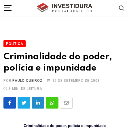
Skip
to
content
POLÍTICA
Criminalidade do poder,
polícia e impunidade
POR
PAULO QUEIROZ
19 DE SETEMBRO DE 2008
3 MIN. DE LEITURA
LinkedIn
Whatsapp
Share
via
Email
Criminalidade do poder, polícia e impunidade