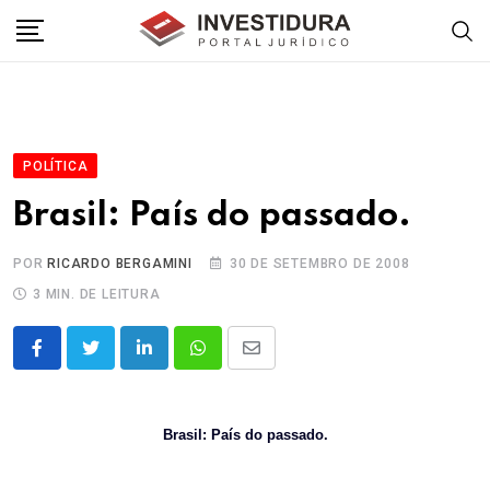
Skip
to
content
POLÍTICA
Brasil: País do passado.
POR
RICARDO BERGAMINI
30 DE SETEMBRO DE 2008
3 MIN. DE LEITURA
LinkedIn
Whatsapp
Share
via
Email
Brasil: País do passado.