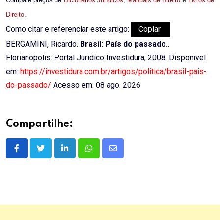
Compare preços de
Dicionários Jurídicos
,
Manuais de Direito
e
Livros de
Direito
.
Como citar e referenciar este artigo:
Copiar
BERGAMINI, Ricardo.
Brasil: País do passado.
.
Florianópolis: Portal Jurídico Investidura, 2008. Disponível
em:
https://investidura.com.br/artigos/politica/brasil-pais-
do-passado/
Acesso em: 08 ago. 2026
Compartilhe:
LinkedIn
Whatsapp
Share
via
Email