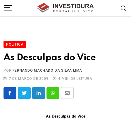
Skip
to
content
POLÍTICA
As Desculpas do Vice
POR
FERNANDO MACHADO DA SILVA LIMA
7 DE MARÇO DE 2009
4 MIN. DE LEITURA
LinkedIn
Whatsapp
Share
via
Email
As Desculpas do Vice