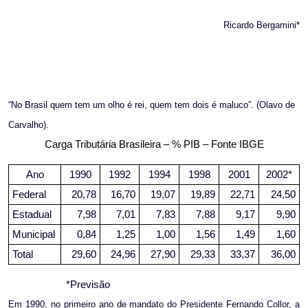
Ricardo Bergamini*
“No Brasil quem tem um olho é rei, quem tem dois é maluco”. (Olavo de
Carvalho).
Carga Tributária Brasileira – % PIB – Fonte IBGE
Ano
1990
1992
1994
1998
2001
2002*
Federal
20,78
16,70
19,07
19,89
22,71
24,50
Estadual
7,98
7,01
7,83
7,88
9,17
9,90
Municipal
0,84
1,25
1,00
1,56
1,49
1,60
Total
29,60
24,96
27,90
29,33
33,37
36,00
*Previsão
Em 1990, no primeiro ano de mandato do Presidente Fernando Collor, a