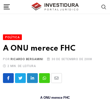
Skip
to
content
POLÍTICA
A ONU merece FHC
POR
RICARDO BERGAMINI
30 DE SETEMBRO DE 2008
2 MIN. DE LEITURA
LinkedIn
Whatsapp
Share
via
Email
A ONU merece FHC