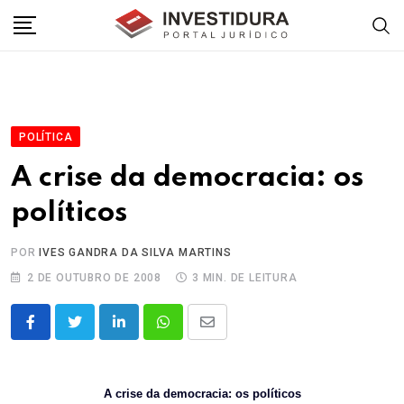
Skip
to
content
POLÍTICA
A crise da democracia: os
políticos
POR
IVES GANDRA DA SILVA MARTINS
2 DE OUTUBRO DE 2008
3 MIN. DE LEITURA
LinkedIn
Whatsapp
Share
via
Email
A crise da democracia: os políticos