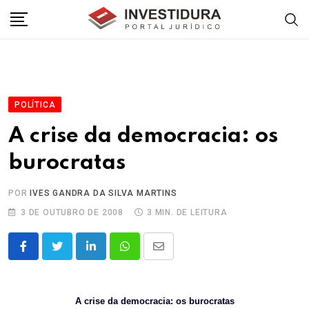
Skip
to
content
POLÍTICA
A crise da democracia: os
burocratas
POR
IVES GANDRA DA SILVA MARTINS
3 DE OUTUBRO DE 2008
3 MIN. DE LEITURA
LinkedIn
Whatsapp
Share
via
Email
A crise da democracia: os burocratas