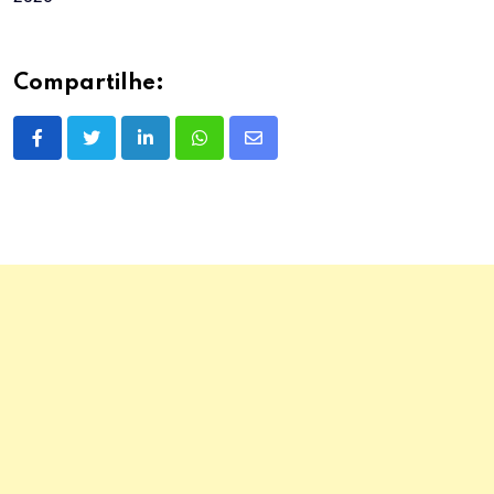
Compartilhe:
LinkedIn
Whatsapp
Share
via
Email