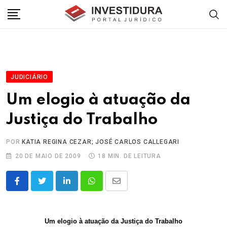
Skip
to
content
JUDICIÁRIO
Um elogio à atuação da
Justiça do Trabalho
POR
KATIA REGINA CEZAR; JOSÉ CARLOS CALLEGARI
20 DE MAIO DE 2009
18 MIN. DE LEITURA
LinkedIn
Whatsapp
Share
via
Email
Um elogio à atuação da Justiça do Trabalho