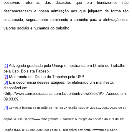
possíveis reformas das decisões que ora bendizemos não
descaracterizam a nossa admiração aos que julgaram de forma tão
esclarecida, seguramente iluminando o caminho para a efetivação dos
valores sociais e humanos do trabalho.
[1]
Advogada graduada pela Unesp e mestranda em Direito do Trabalho
pela Usp. Bolsista Fapesp.
[2]
Mestrando em Direito do Trabalho pela USP.
[3]
Em decorrência desses ataques, foi elaborado um manifesto,
disponível em:
<
http://www.correiocidadania.com.br/content/view/2862/9/
>. Acesso em:
09.03.09.
[4]
Confira a íntegra da decisão do TRT da 2ª Região (SDC nº
20281.2008.000.02.00-1),
disponível em: <
http://www.trt02.gov.br/
>. E também a íntegra da decisão do TRT da 15ª
Região
(SDC nº
00309-2009-000-15-00-4
),
disponível em: <http://www.trt15.jus.br/
>
.