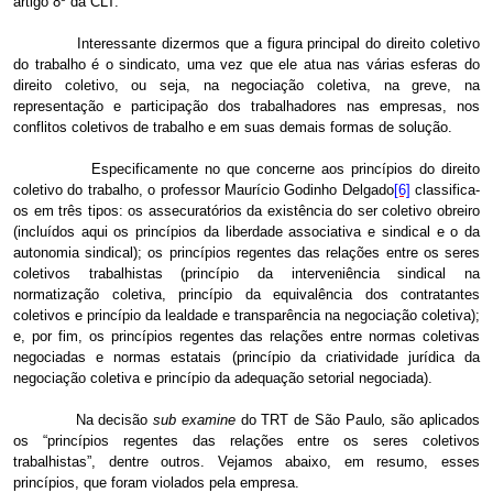
artigo 8º da CLT.
Interessante dizermos que a figura principal do direito coletivo
do trabalho é o sindicato, uma vez que ele atua nas várias esferas do
direito coletivo, ou seja, na negociação coletiva, na greve, na
representação e participação dos trabalhadores nas empresas, nos
conflitos coletivos de trabalho e em suas demais formas de solução.
Especificamente no que concerne aos princípios do direito
coletivo do trabalho, o professor Maurício Godinho Delgado
[6]
classifica-
os em três tipos: os assecuratórios da existência do ser coletivo obreiro
(incluídos aqui os princípios da liberdade associativa e sindical e o da
autonomia sindical); os princípios regentes das relações entre os seres
coletivos trabalhistas (princípio da interveniência sindical na
normatização coletiva, princípio da equivalência dos contratantes
coletivos e princípio da lealdade e transparência na negociação coletiva);
e, por fim, os princípios regentes das relações entre normas coletivas
negociadas e normas estatais (princípio da criatividade jurídica da
negociação coletiva e princípio da adequação setorial negociada).
Na decisão
sub examine
do TRT de São Paulo
,
são aplicados
os “princípios regentes das relações entre os seres coletivos
trabalhistas”, dentre outros. Vejamos abaixo, em resumo, esses
princípios, que foram violados pela empresa.