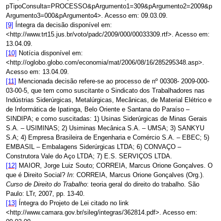
pTipoConsulta=PROCESSO&pArgumento1=309&pArgumento2=2009&p
Argumento3=000&pArgumento4
>. Acesso em: 09.03.09.
[9]
Íntegra da decisão disponível em:
<
http://www.trt15.jus.br/voto/padc/2009/000/00033309.rtf
>. Acesso em:
13.04.09.
[10]
Notícia disponível em:
<
http://oglobo.globo.com/economia/mat/2006/08/16/285295348.asp
>.
Acesso em: 13.04.09.
[11]
Mencionada decisão refere-se ao processo de nº
00308- 2009-000-
03-00-5, que tem como suscitante o Sindicato dos Trabalhadores nas
Indústrias Siderúrgicas, Metalúrgicas, Mecânicas, de Material Elétrico e
de Informática de Ipatinga, Belo Oriente e Santana do Paraíso –
SINDIPA; e como suscitadas: 1) Usinas Siderúrgicas de Minas Gerais
S.A. – USIMINAS; 2) Usiminas Mecânica S.A. – UMSA; 3) SANKYU
S.A; 4) Empresa Brasileira de Engenharia e Comércio S.A. – EBEC; 5)
EMBASIL – Embalagens Siderúrgicas LTDA; 6) CONVAÇO –
Construtora Vale do Aço LTDA; 7) E.S. SERVIÇOS LTDA.
[12]
MAIOR, Jorge Luiz Souto; CORREIA, Marcus Orione Gonçalves. O
que é Direito Social?
In
: CORREIA, Marcus Orione Gonçalves (Org.).
Curso de Direito do Trabalho
: teoria geral do direito do trabalho. São
Paulo: LTr, 2007, pp. 13-40.
[13]
Íntegra do Projeto de Lei citado no link
<
http://www.camara.gov.br/sileg/integras/362814.pdf
>. Acesso em: