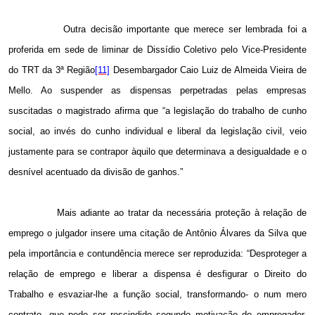
Outra decisão importante que merece ser lembrada foi a
proferida em sede de liminar de Dissídio Coletivo pelo Vice-Presidente
do TRT da 3ª Região
[11]
Desembargador
Caio Luiz de Almeida Vieira de
Mello
. Ao suspender as dispensas perpetradas pelas empresas
suscitadas o magistrado afirma que “a legislação do trabalho de cunho
social, ao invés do cunho individual e liberal da legislação civil, veio
justamente para se contrapor àquilo que determinava a desigualdade e o
desnível acentuado da divisão de ganhos.”
Mais adiante ao tratar da necessária proteção à relação de
emprego o julgador insere uma citação de
Antônio Álvares da Silva que
pela importância e contundência merece ser reproduzida: “
Desproteger a
relação de emprego e liberar a dispensa é desfigurar o Direito do
Trabalho e esvaziar-lhe a função social, transformando- o num mero
contrato, que pode ser rescindido segundo motivação do empregador,