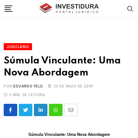
Skip
to
content
JUDICIÁRIO
Súmula Vinculante: Uma
Nova Abordagem
POR
EDUARDO FELD
25 DE MAIO DE 2009
5 MIN. DE LEITURA
LinkedIn
Whatsapp
Share
via
Email
Súmula Vinculante: Uma Nova Abordagem