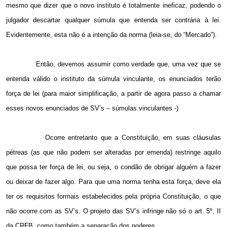
mesmo que dizer que o novo instituto é totalmente ineficaz, podendo o
julgador descartar qualquer súmula que entenda ser contrária à lei.
Evidentemente, esta não é a intenção da norma (leia-se, do “Mercado”).
Então, devemos assumir como verdade que, uma vez que se
entenda válido o instituto da súmula vinculante, os enunciados terão
força de lei (para maior simplificação, a partir de agora passo a chamar
esses novos enunciados de SV’s – súmulas vinculantes -)
Ocorre entretanto que a Constituição, em suas cláusulas
pétreas (as que não podem ser alteradas por emenda) restringe aquilo
que possa ter força de lei, ou seja, o condão de obrigar alguém a fazer
ou deixar de fazer algo. Para que uma norma tenha esta força, deve ela
ter os requisitos formais estabelecidos pela própria Constituição, o que
não ocorre com as SV’s. O projeto das SV’s infringe não só o art. 5º, II
da CRFB, como também a separação dos poderes.