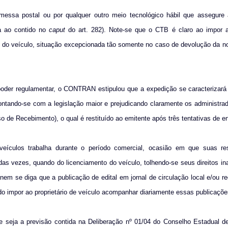
messa postal ou por qualquer outro meio tecnológico hábil que assegure 
ia ao contido no
caput
do art. 282). Note-se que o CTB é claro ao impor 
rio do veículo, situação excepcionada tão somente no caso de devolução da no
 poder regulamentar, o CONTRAN estipulou que a expedição se caracterizará
ontando-se com a legislação maior e prejudicando claramente os administr
 de Recebimento), o qual é restituído ao emitente após três tentativas de en
e veículos trabalha durante o período comercial, ocasião em que suas re
as vezes, quando do licenciamento do veículo, tolhendo-se seus direitos in
nem se diga que a publicação de edital em jornal de circulação local e/ou r
evido impor ao proprietário de veículo acompanhar diariamente essas publicaçõe
e seja a previsão contida na Deliberação nº 01/04 do Conselho Estadual de