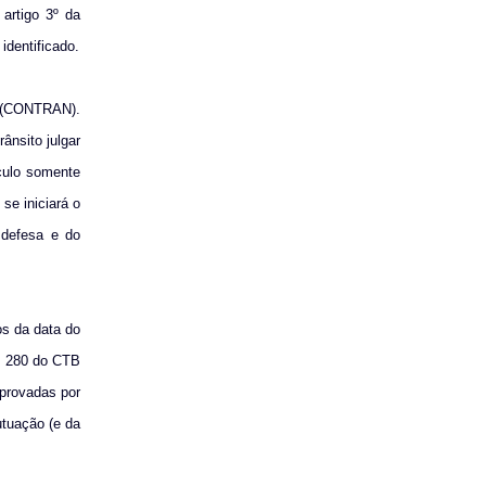
artigo 3º da
identificado.
 (CONTRAN).
ânsito julgar
ículo somente
se iniciará o
 defesa e do
os da data do
t. 280 do CTB
mprovadas por
utuação (e da