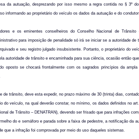
fesa da autuação, desprezando por isso mesmo a regra contida no § 3º do 
so informando ao proprietário do veículo os dados da autuação e do condutor 
adores e os eminentes conselheiros do Conselho Nacional de Trânsito
trativo para imposição de penalidade só irá se iniciar se a autoridade de tr
rquivado e seu registro julgado insubsistente. Portanto, o proprietário do ve
la autoridade de trânsito e encaminhada para sua ciência, ocasião então que 
ido oposto se chocará frontalmente com os sagrados princípios da ampla
.
e de trânsito, deve esta expedir, no prazo máximo de 30 (trinta) dias, contad
io do veículo, na qual deverão
constar, no mínimo, os dados definidos no ar
ional de Trânsito – DENATRAN), devendo ser frisado que para infrações co
melho do e semáforo e parada sobre a faixa de pedestre, a notificação da a
 de que a infração foi comprovada por meio do uso daqueles sistemas.