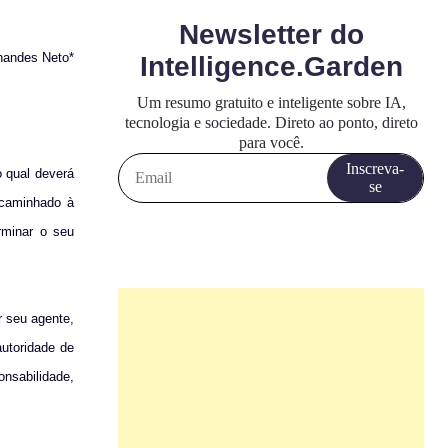
nandes Neto
*
o qual deverá
encaminhado à
rminar o seu
r seu agente,
autoridade de
onsabilidade,