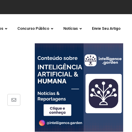
os
Concurso Público
Notícias
Envie Seu Artigo
Share
via
Email