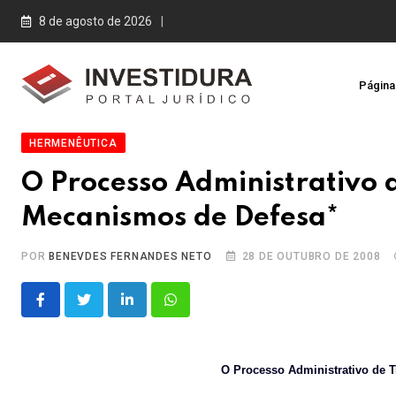
Skip
8 de agosto de 2026
to
content
Página 
HERMENÊUTICA
O Processo Administrativo 
Mecanismos de Defesa*
POR
BENEVDES FERNANDES NETO
28 DE OUTUBRO DE 2008
LinkedIn
Whatsapp
O Processo Administrativo de T