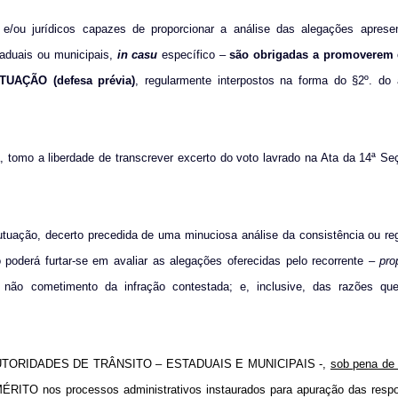
e/ou jurídicos capazes de proporcionar a análise das alegações aprese
aduais ou municipais,
in casu
específico –
são obrigadas a promoverem 
UAÇÃO (defesa prévia)
, regularmente interpostos na forma do §2º. do 
 tomo a liberdade de transcrever excerto do voto lavrado na Ata da 14ª Se
tuação, decerto precedida de uma minuciosa análise da consistência ou re
o poderá furtar-se em avaliar as alegações oferecidas pelo recorrente –
pro
não cometimento da infração contestada; e, inclusive, das razões qu
UTORIDADES DE TRÂNSITO – ESTADUAIS E MUNICIPAIS -,
sob pena de 
 nos processos administrativos instaurados para apuração das respon