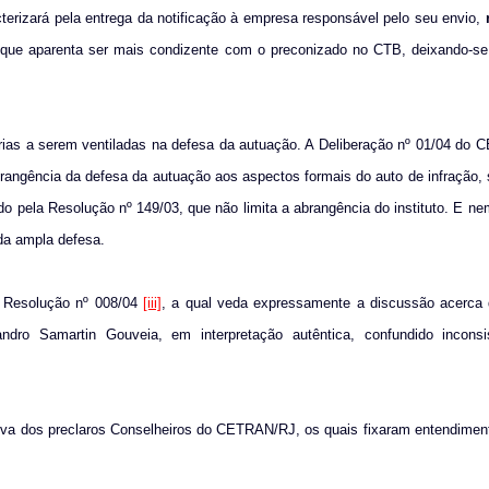
cterizará
pela entrega da notificação à empresa responsável pelo seu envio,
 que aparenta ser mais condizente com o preconizado no CTB, deixando-se 
érias a serem ventiladas na defesa da autuação. A Deliberação nº 01/04 do
brangência da defesa da autuação aos aspectos formais do auto de infração,
do pela Resolução nº 149/03, que não limita a abrangência do instituto. E ne
 da ampla defesa.
a Resolução nº 008/04
[iii]
, a qual veda expressamente a discussão acerca 
sandro Samartin Gouveia, em interpretação autêntica, confundido incons
ativa dos preclaros Conselheiros do CETRAN/RJ, os quais fixaram entendimen