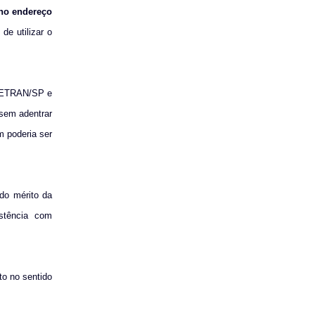
no endereço
de utilizar o
 CETRAN/SP e
 sem adentrar
m poderia ser
do mérito da
istência com
to no sentido