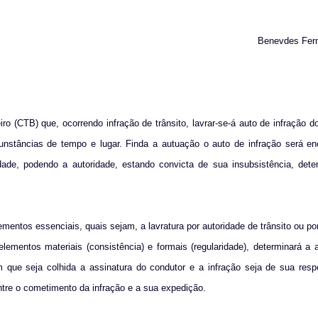
Benevdes Fer
iro (CTB) que, ocorrendo infração de trânsito, lavrar-se-á auto de infração d
rcunstâncias de tempo e lugar. Finda a autuação o auto de infração será 
idade, podendo a autoridade, estando convicta de sua insubsistência, dete
lementos essenciais, quais sejam, a lavratura por autoridade de trânsito ou po
lementos materiais (consistência) e formais (regularidade), determinará a 
em que seja
colhida a assinatura do condutor e a infração seja de sua resp
entre o cometimento da infração e a sua expedição.