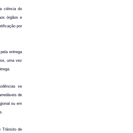
a ciência do
aos órgãos e
tificação por
 pela entrega
ados, uma vez
trega.
sidências se
arredáveis de
egional ou em
s.
 Trânsito de