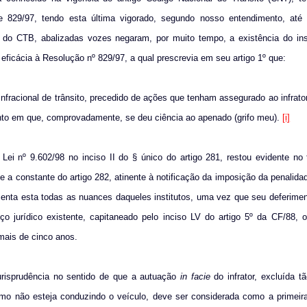
 e 829/97, tendo esta última vigorado, segundo nosso entendimento, até
 do CTB, abalizadas vozes negaram, por muito tempo, a existência do inst
eficácia à Resolução nº 829/97, a qual prescrevia em seu artigo 1º que:
a infracional de trânsito, precedido de ações que tenham assegurado ao infrat
ento em que, comprovadamente, se deu ciência ao apenado (grifo meu).
[i]
ei nº 9.602/98 no inciso II do § único do artigo 281, restou evidente no 
, e a constante do artigo 282, atinente à notificação da imposição da penalida
esenta esta todas as nuances daqueles institutos, uma vez que seu deferimen
o jurídico existente, capitaneado pelo inciso LV do artigo 5º da CF/88, o
 mais de cinco anos.
urisprudência no sentido de que a autuação
in facie
do infrator, excluída 
mo não esteja conduzindo o veículo, deve ser considerada como a primeira