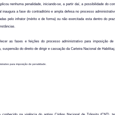
icou nenhuma penalidade, iniciando-se, a partir daí, a possibilidade do cond
l inaugura a fase do contraditório e ampla defesa no processo administrativo
 pelo infrator (mérito e de forma) ou não exercitada esta dentro do praz
instâncias.
ecer as fases e feições do processo administrativo para imposição de 
 suspensão do direito de dirigir e cassação da Carteira Nacional de Habilitaç
istrativo para imposição de penalidade.
a conhecido na vigência do antigo Código Nacional de Trânsito (CNT), tev