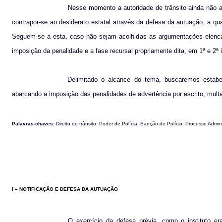
Nesse momento a autoridade de trânsito ainda não apl
contrapor-se ao desiderato estatal através da defesa da autuação, a qua
Seguem-se a esta, caso não sejam acolhidas as argumentações elencadas
imposição da penalidade e a fase recursal propriamente dita, em 1ª e 2ª 
Delimitado o alcance do tema, buscaremos estabel
abarcando a imposição das penalidades de advertência por escrito, multa,
Palavras-chaves:
Direito de trânsito. Poder de Polícia. Sanção de Polícia. Processo Admin
I – NOTIFICAÇÃO E DEFESA DA AUTUAÇÃO
O exercício da defesa prévia, como o instituto er