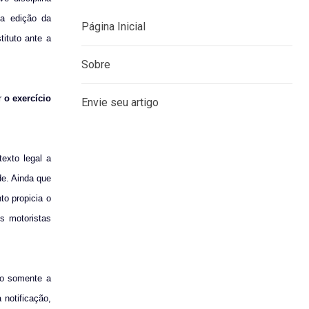
 a edição da
ituto ante a
MENU
or
o
exercício
Página Inicial
Sobre
texto legal a
de. Ainda que
Envie seu artigo
to propicia o
s motoristas
tão somente a
 notificação,