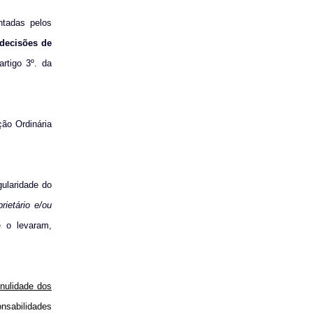
ntadas pelos
decisões de
artigo 3º. da
ção Ordinária
gularidade do
prietário e/ou
e o levaram,
nulidade dos
sabilidades