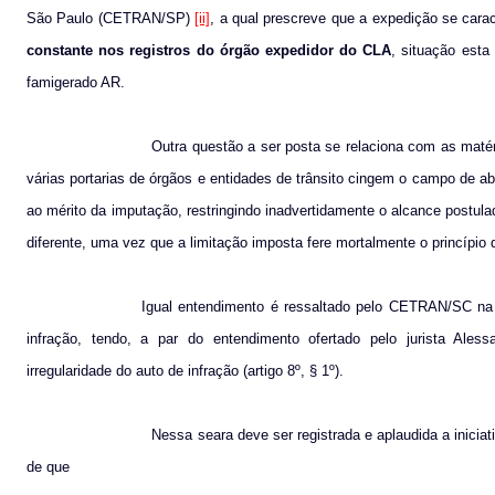
São Paulo (CETRAN/SP)
[ii]
, a qual prescreve que a expedição se cara
constante nos registros do órgão expedidor do CLA
, situação esta
famigerado AR.
Outra questão a ser posta se relaciona com as mat
várias portarias de órgãos e entidades de trânsito cingem o campo de a
ao mérito da imputação, restringindo inadvertidamente o alcance postula
diferente, uma vez que a limitação imposta fere mortalmente o princípio
Igual entendimento é ressaltado pelo CETRAN/SC n
infração, tendo, a par do entendimento ofertado pelo jurista Ales
irregularidade do auto de infração (artigo 8º, § 1º).
Nessa seara deve ser registrada e aplaudida a inici
de que