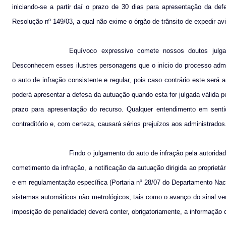
iniciando-se a partir daí o prazo de 30 dias para apresentação da de
Resolução nº 149/03, a qual não exime o órgão de trânsito de expedir avi
Equívoco expressivo comete nossos doutos julg
Desconhecem esses ilustres personagens que o início do processo adminis
o auto de infração consistente e regular, pois caso contrário este será a
poderá apresentar a defesa da autuação quando esta for julgada válida pe
prazo para apresentação do recurso. Qualquer entendimento em sent
contraditório e, com certeza, causará sérios prejuízos aos administrados
Findo o julgamento do auto de infração pela autoridad
cometimento da infração, a notificação da autuação dirigida ao proprietár
e em regulamentação específica (Portaria nº 28/07 do Departamento Nac
sistemas automáticos não metrológicos, tais como o avanço do sinal ver
imposição de penalidade) deverá conter, obrigatoriamente, a informação