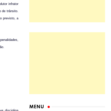
utor infrator
 de trânsito.
o previsto, a
penalidades,
ão.
e disciplina