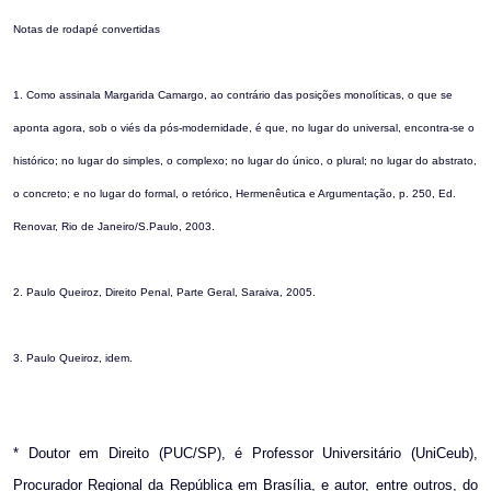
Notas de rodapé convertidas
1. Como assinala Margarida Camargo, ao contrário das posições monolíticas, o que se
aponta agora, sob o viés da pós-modernidade, é que, no lugar do universal, encontra-se o
histórico; no lugar do simples, o complexo; no lugar do único, o plural; no lugar do abstrato,
o concreto; e no lugar do formal, o retórico, Hermenêutica e Argumentação, p. 250, Ed.
Renovar, Rio de Janeiro/S.Paulo, 2003.
2. Paulo Queiroz, Direito Penal, Parte Geral, Saraiva, 2005.
3. Paulo Queiroz, idem.
* Doutor em Direito (PUC/SP), é Professor Universitário (UniCeub),
Procurador Regional da República em Brasília, e autor, entre outros, do