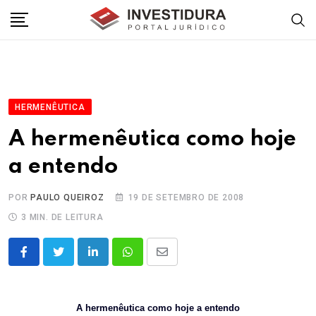
Skip
to
content
HERMENÊUTICA
A hermenêutica como hoje
a entendo
POR
PAULO QUEIROZ
19 DE SETEMBRO DE 2008
3 MIN. DE LEITURA
LinkedIn
Whatsapp
Share
via
Email
A hermenêutica como hoje a entendo