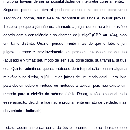
múltiplas haviam de ser as possibilidades de interpretar corretamente1 .
Segundo, porque também ali pude notar que, mais do que construir o
sentido da norma, tratava-se de reconstruir os fatos e avaliar provas.
Terceiro, porque o júri não era chamado a julgar conforme a lei, mas “de
acordo com a consciência e os ditames da justiça” (CPP, art. 464), algo
um tanto distinto. Quarto, porque, muito mais do que o fato, o júri
julgava, sempre e inevitavelmente, as pessoas envolvidas no conflito
(acusado e vítima): seu modo de ser, sua idoneidade, sua família, status
etc. Quinto, admitindo que os métodos de interpretação tenham alguma
relevância no direito, o júri – e os juízes de um modo geral – era livre
para decidir sobre o método ou métodos a aplicar, pois não existe um
método para a eleição do método (Lédio Rosa), razão pela qual, sob
esse aspecto, decidir a lide não é propriamente um ato de verdade, mas
de vontade (Radbruch).
Estava assim a me dar conta do óbvio: o crime – como de resto tudo