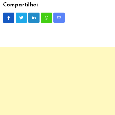
Compartilhe:
LinkedIn
Whatsapp
Share
via
Email