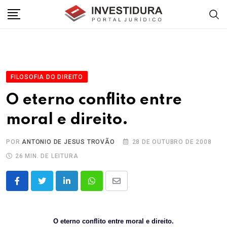
Skip
to
content
FILOSOFIA DO DIREITO
O eterno conflito entre
moral e direito.
POR
ANTONIO DE JESUS TROVÃO
28 DE OUTUBRO DE 2008
26 MIN. DE LEITURA
LinkedIn
Whatsapp
Share
via
Email
O eterno conflito entre moral e direito.