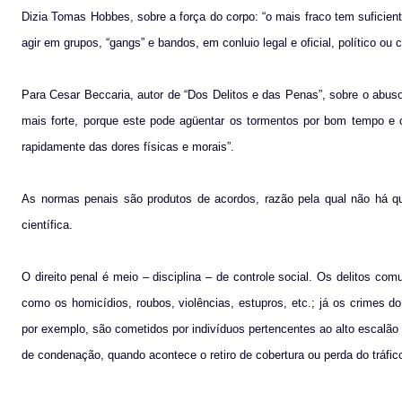
Dizia Tomas Hobbes, sobre a força do corpo: “o mais fraco tem suficie
agir em grupos, “gangs” e bandos, em conluio legal e oficial, político ou 
Para Cesar Beccaria, autor de “Dos Delitos e das Penas”, sobre o abuso
mais forte, porque este pode agüentar os tormentos por bom tempo e o f
rapidamente das dores físicas e morais”.
As normas penais são produtos de acordos, razão pela qual não há que
científica.
O direito penal é meio – disciplina – de controle social. Os delitos c
como os homicídios, roubos, violências, estupros, etc.; já os crimes do
por exemplo, são cometidos por indivíduos pertencentes ao alto escalão 
de condenação, quando acontece o retiro de cobertura ou perda do tráfico