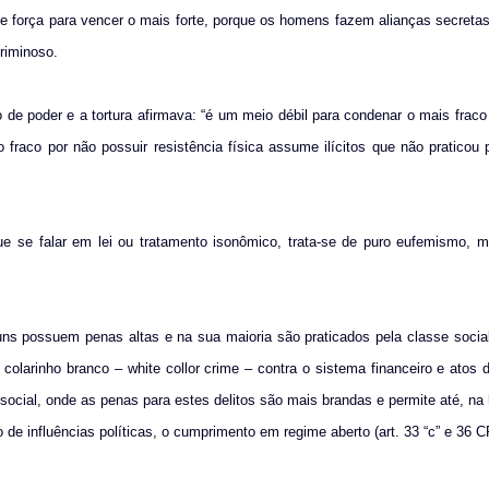
nte força para vencer o mais forte, porque os homens fazem alianças secret
criminoso.
 de poder e a tortura afirmava: “é um meio débil para condenar o mais fraco
raco por não possuir resistência física assume ilícitos que não praticou p
 se falar em lei ou tratamento isonômico, trata-se de puro eufemismo, mi
omuns possuem penas altas e na sua maioria são praticados pela classe socia
 colarinho branco – white collor crime – contra o sistema financeiro e atos 
social, onde as penas para estes delitos são mais brandas e permite até, na 
 de influências políticas, o cumprimento em regime aberto (art. 33 “c” e 36 C