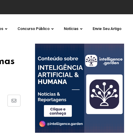
os
Concurso Público
Notícias
Envie Seu Artigo
mas
Share
via
Email