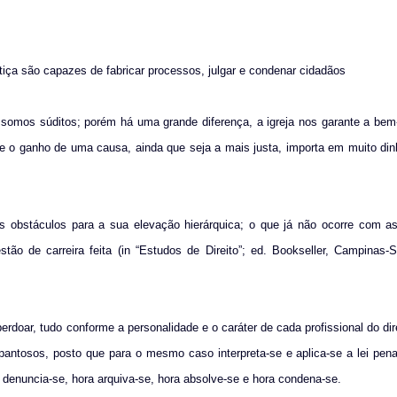
tiça são capazes de fabricar processos, julgar e condenar cidadãos
somos súditos; porém há uma grande diferença, a igreja nos garante a bem
ue o ganho de uma causa, ainda que seja a mais justa, importa em muito din
s obstáculos para a sua elevação hierárquica; o que já não ocorre com as
ão de carreira feita (in “Estudos de Direito”; ed.
Bookseller, Campinas-S
oar, tudo conforme a personalidade e o caráter de cada profissional do dire
antosos, posto que para o mesmo caso interpreta-se e aplica-se a lei pen
a denuncia-se, hora arquiva-se, hora absolve-se e hora condena-se.