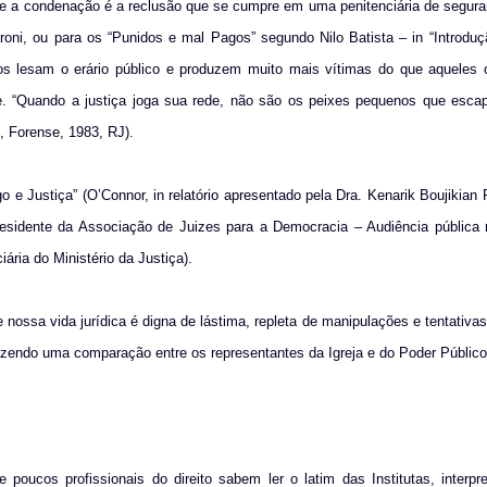
nte a condenação é a reclusão que se cumpre em uma penitenciária de segur
oni, ou para os “Punidos e mal Pagos” segundo Nilo Batista – in “Introduç
ros lesam o erário público e produzem muito mais vítimas do que aqueles 
e. “Quando a justiça joga sua rede, não são os peixes pequenos que esc
, Forense, 1983, RJ).
 e Justiça” (O’Connor, in relatório apresentado pela Dra. Kenarik Boujikian F
residente da Associação de Juizes para a Democracia – Audiência pública 
ária do Ministério da Justiça).
nossa vida jurídica é digna de lástima, repleta de manipulações e tentativa
 Fazendo uma comparação entre os representantes da Igreja e do Poder Público
poucos profissionais do direito sabem ler o latim das Institutas, interpre