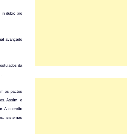
 in dubio pro
enal avançado
postulados da
s.
ram os pactos
nos. Assim, o
ar. A coerção
os, sistemas