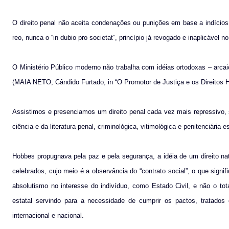
O direito penal não aceita condenações ou punições em base a indícios, 
reo, nunca o “in dubio pro societat”, princípio já revogado e inaplicável 
O Ministério Público moderno não trabalha com idéias ortodoxas – arcai
(MAIA NETO, Cândido Furtado, in “O Promotor de Justiça e os Direitos H
Assistimos e presenciamos um direito penal cada vez mais repressivo, 
ciência e da literatura penal, criminológica, vitimológica e penitenciári
Hobbes propugnava pela paz e pela segurança, a idéia de um direito na
celebrados, cujo meio é a observância do “contrato social”, o que signi
absolutismo no interesse do indivíduo, como Estado Civil, e não o tot
estatal servindo para a necessidade de cumprir os pactos, tratad
internacional e nacional.