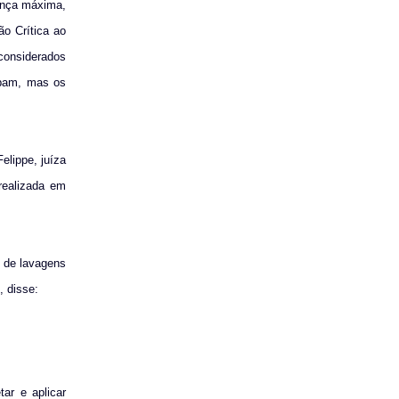
ança máxima,
ão Crítica ao
considerados
apam, mas os
elippe, juíza
realizada em
s de lavagens
, disse:
tar e aplicar