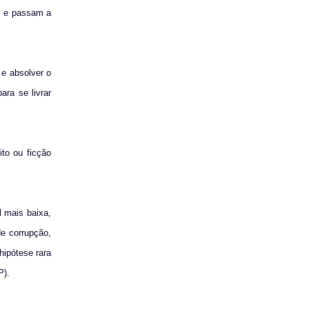
as e passam a
 e absolver o
ara se livrar
to ou ficção
l mais baixa,
de corrupção,
hipótese rara
P).