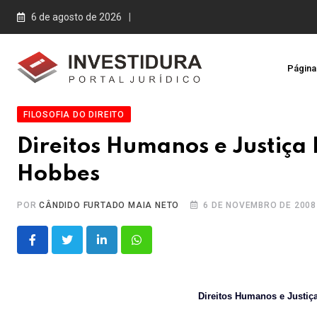
Skip
6 de agosto de 2026
to
content
Página 
FILOSOFIA DO DIREITO
Direitos Humanos e Justiç
Hobbes
POR
CÂNDIDO FURTADO MAIA NETO
6 DE NOVEMBRO DE 2008
LinkedIn
Whatsapp
Direitos Humanos e Justi