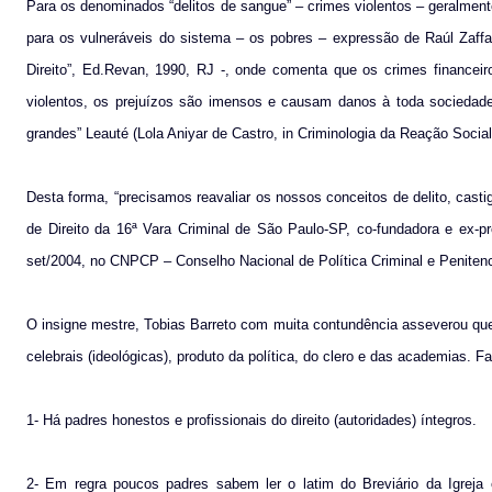
Para os denominados “delitos de sangue” – crimes violentos – geralme
para os vulneráveis do sistema – os pobres – expressão de Raúl Zaffar
Direito”, Ed.Revan, 1990, RJ -, onde comenta que os crimes financei
violentos, os prejuízos são imensos e causam danos à toda sociedad
grandes” Leauté (Lola Aniyar de Castro, in Criminologia da Reação Social
Desta forma, “precisamos reavaliar os nossos conceitos de delito, castigo
de Direito da 16ª Vara Criminal de São Paulo-SP, co-fundadora e ex-p
set/2004, no CNPCP – Conselho Nacional de Política Criminal e Penitenci
O insigne mestre, Tobias Barreto com muita contundência asseverou que 
celebrais (ideológicas), produto da política, do clero e das academias.
1- Há padres honestos e profissionais do direito (autoridades) íntegros.
2- Em regra poucos padres sabem ler o latim do Breviário da Igreja e 