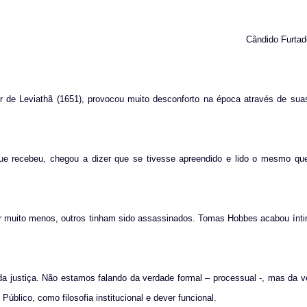
Cândido Furtad
 de Leviathã (1651), provocou muito desconforto na época através de sua
ue recebeu, chegou a dizer que se tivesse apreendido e lido o mesmo q
or muito menos, outros tinham sido assassinados. Tomas Hobbes acabou ínti
 justiça. Não estamos falando da verdade formal – processual -, mas da ve
úblico, como filosofia institucional e dever funcional.