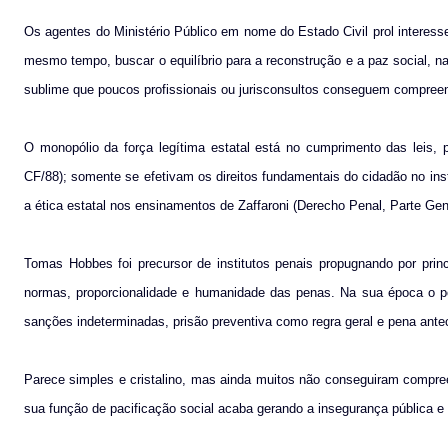
Os agentes do Ministério Público em nome do Estado Civil prol interesse
mesmo tempo, buscar o equilíbrio para a reconstrução e a paz social, 
sublime que poucos profissionais ou jurisconsultos conseguem compreende
O monopólio da força legítima estatal está no cumprimento das leis, p
CF/88); somente se efetivam os direitos fundamentais do cidadão no in
a ética estatal nos ensinamentos de Zaffaroni (Derecho Penal, Parte Gene
Tomas Hobbes foi precursor de institutos penais propugnando por princí
normas, proporcionalidade e humanidade das penas. Na sua época o pode
sanções indeterminadas, prisão preventiva como regra geral e pena ante
Parece simples e cristalino, mas ainda muitos não conseguiram compre
sua função de pacificação social acaba gerando a insegurança pública e a 