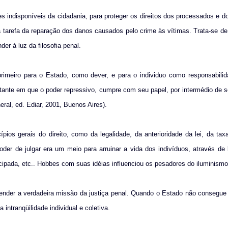
s indisponíveis da cidadania, para proteger os direitos dos processados e d
na tarefa da reparação dos danos causados pelo crime às vítimas. Trata-se 
r à luz da filosofia penal.
rimeiro para o Estado, como dever, e para o individuo como responsabilid
stante em que o poder repressivo, cumpre com seu papel, por intermédio de 
ral, ed. Ediar, 2001, Buenos Aires).
pios gerais do direito, como da legalidade, da anterioridade da lei, da tax
r de julgar era um meio para arruinar a vida dos indivíduos, através de l
cipada, etc.. Hobbes com suas idéias influenciou os pesadores do iluminismo
ender a verdadeira missão da justiça penal. Quando o Estado não consegue
intranqüilidade individual e coletiva.