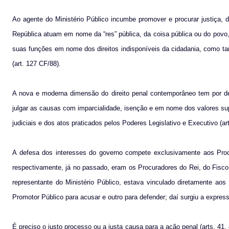
Ao agente do Ministério Público incumbe promover e procurar justiça,
República atuam em nome da “res” pública, da coisa pública ou do povo
suas funções em nome dos direitos indisponíveis da cidadania, como ta
(art. 127 CF/88).
A nova e moderna dimensão do direito penal contemporâneo tem por dev
julgar as causas com imparcialidade, isenção e em nome dos valores sup
judiciais e dos atos praticados pelos Poderes Legislativo e Executivo (ar
A defesa dos interesses do governo compete exclusivamente aos Procu
respectivamente, já no passado, eram os Procuradores do Rei, do Fisco
representante do Ministério Público, estava vinculado diretamente ao
Promotor Público para acusar e outro para defender; daí surgiu a expre
É preciso o justo processo ou a justa causa para a ação penal (arts. 41