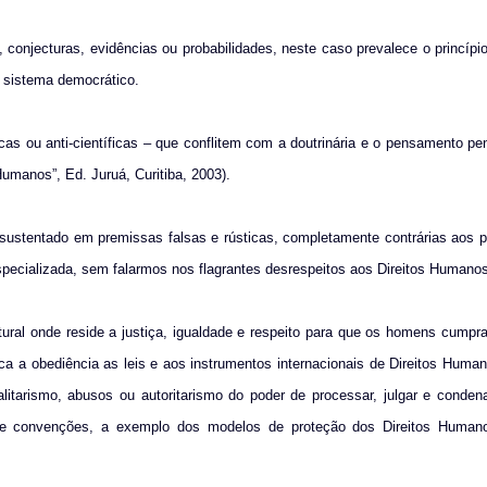
conjecturas, evidências ou probabilidades, neste caso prevalece o princípio
no sistema democrático.
cas ou anti-científicas – que conflitem com a doutrinária e o pensamento p
umanos”, Ed. Juruá, Curitiba, 2003).
sustentado em premissas falsas e rústicas, completamente contrárias aos 
a especializada, sem falarmos nos flagrantes desrespeitos aos Direitos Humano
tural onde reside a justiça, igualdade e respeito para que os homens cump
fica a obediência as leis e aos instrumentos internacionais de Direitos Huma
alitarismo, abusos ou autoritarismo do poder de processar, julgar e conden
os e convenções, a exemplo dos modelos de proteção dos Direitos Human