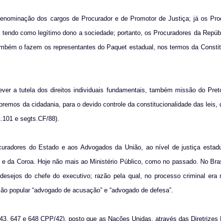
 denominação dos cargos de Procurador e de Promotor de Justiça; já os Pro
, tendo como legítimo dono a sociedade; portanto, os Procuradores da Repú
mbém o fazem os representantes do Paquet estadual, nos termos da Constit
er a tutela dos direitos individuais fundamentais, também missão do Pretó
remos da cidadania, para o devido controle da constitucionalidade das leis,
t.101 e segts.CF/88).
radores do Estado e aos Advogados da União, ao nível de justiça estadua
 e da Coroa. Hoje não mais ao Ministério Público, como no passado. No Bras
s desejos do chefe do executivo; razão pela qual, no processo criminal er
ssão popular “advogado de acusação” e “advogado de defesa”.
, 43, 647 e 648 CPP/42), posto que as Nações Unidas, através das Diretrizes