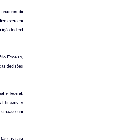
curadores da
blica exercem
uição federal
rio Excelso,
 das decisões
l e federal,
il Império, o
a nomeado um
 Básicas para