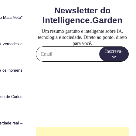
o Maia Neto*
s verdades e
ue os homens
mo de Carlos
rdade real –