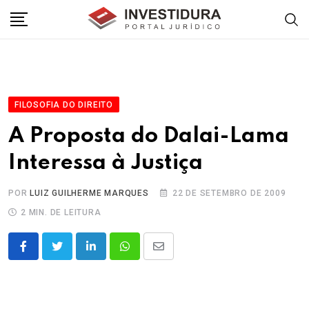
Skip
to
content
FILOSOFIA DO DIREITO
A Proposta do Dalai-Lama
Interessa à Justiça
POR
LUIZ GUILHERME MARQUES
22 DE SETEMBRO DE 2009
2 MIN. DE LEITURA
LinkedIn
Whatsapp
Share
via
Email