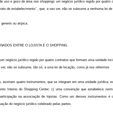
uso e gozo de área nos shoppings um negócio jurídico regido por quatro c
trato de estabelecimento´´, que, a seu ver, não se subsume a nenhuma lei de
 generis ou atípica.
INADOS ENTRE O LOJISTA E O SHOPPING.
 negócio jurídico regido por quatro contratos que formam uma unidade inci
o ver, não se subsume, tão só, a uma lei de locação, como já nos referimos.
co, assinam quatro instrumentos, que se integram em uma unidade jurídica, 
ento Interno do Shopping Center; c) uma convenção que estabelece norm
a participação na associação de lojistas. Como um desses instrumentos é 
uação do negócio jurídico celebrado pelas partes.