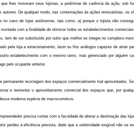
 que lhes moveram seus lojistas, a preliminar de carência da ação, sob f
aos autores. De qualquer modo, nas contestações às ações renovatórias, os 
s no caso de lojas autônomas, tais como: a) porque o lojista não consegu
a montada com a finalidade de otimizar todos os estabelecimentos comerciais
sso, tem de ser substituído por outro que melhor se integre no complexo mer
do pela loja a estacionamento, lazer ou fins análogos capazes de atrair pa
le outro estabelecimento com o mesmo ramo, mas gerenciado por alguém ca
go pelo ocupante anterior.
de permanente reciclagem dos espaços comercialmente mal aproveitados. Sen
tomar e reorientar o aproveitamento comercial dos espaços que, por qualq
vel dessa moderna espécie de macrocomércio.
preendedor precisa contar com a faculdade de alterar a destinação das loj
or perdeu a eficiência prevista, dado que a seletividade exigível não se e