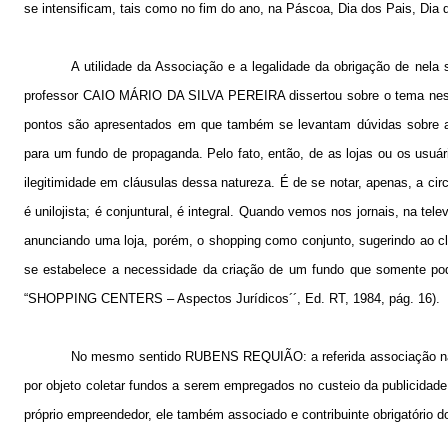
se intensificam, tais como no fim do ano, na Páscoa, Dia dos Pais, Dia 
A utilidade da Associação e a legalidade da obrigação de nela
professor CAIO MÁRIO DA SILVA PEREIRA dissertou sobre o tema nestes
pontos são apresentados em que também se levantam dúvidas sobre a ju
para um fundo de propaganda. Pelo fato, então, de as lojas ou os usu
ilegitimidade em cláusulas dessa natureza. É de se notar, apenas, a cir
é unilojista; é conjuntural, é integral. Quando vemos nos jornais, na tel
anunciando uma loja, porém, o shopping como conjunto, sugerindo ao cli
se estabelece a necessidade da criação de um fundo que somente pode
“SHOPPING CENTERS – Aspectos Jurídicos´´, Ed. RT, 1984, pág. 16).
No mesmo sentido RUBENS REQUIÃO: a referida associação não
por objeto coletar fundos a serem empregados no custeio da publicidad
próprio empreendedor, ele também associado e contribuinte obrigatório 