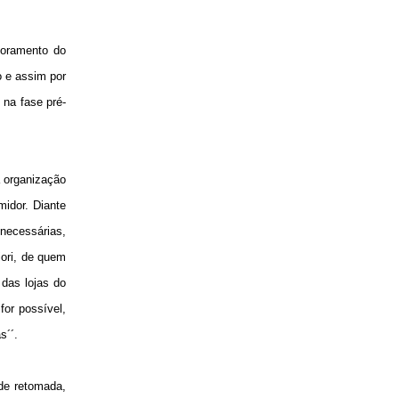
imoramento do
 e assim por
 na fase pré-
 organização
idor. Diante
 necessárias,
iori, de quem
 das lojas do
for possível,
s´´.
 de retomada,