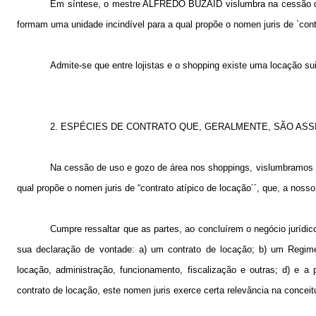
Em síntese, o mestre ALFREDO BUZAID vislumbra na cessão de 
formam uma unidade incindível para a qual propõe o nomen juris de `con
Admite-se que entre lojistas e o shopping existe uma locação sui
2. ESPÉCIES DE CONTRATO QUE, GERALMENTE, SÃO ASS
Na cessão de uso e gozo de área nos shoppings, vislumbramos um
qual propõe o nomen juris de “contrato atípico de locação´´, que, a noss
Cumpre ressaltar que as partes, ao concluírem o negócio jurídi
sua declaração de vontade: a) um contrato de locação; b) um Regim
locação, administração, funcionamento, fiscalização e outras; d) e 
contrato de locação, este nomen juris exerce certa relevância na conceit