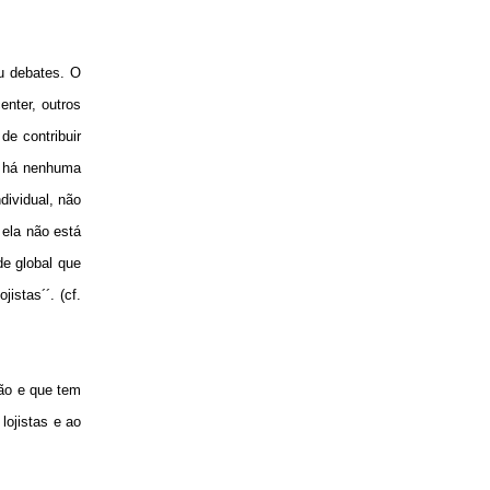
ou debates. O
nter, outros
e contribuir
o há nenhuma
dividual, não
 ela não está
de global que
stas´´. (cf.
ão e que tem
lojistas e ao