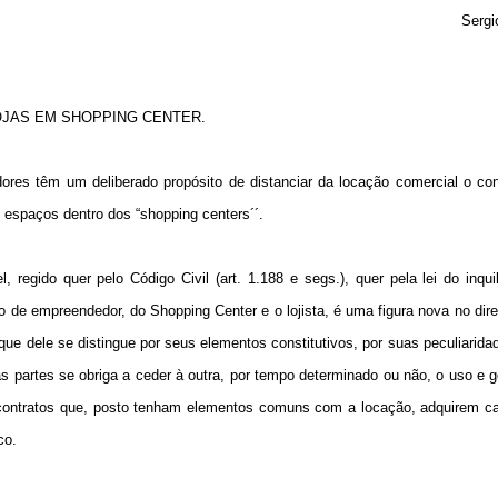
Sergi
OJAS EM SHOPPING CENTER.
es têm um deliberado propósito de distanciar da locação comercial o con
de espaços dentro dos “shopping centers´´.
regido quer pelo Código Civil (art. 1.188 e segs.), quer pela lei do inquil
 de empreendedor, do Shopping Center e o lojista, é uma figura nova no direit
e dele se distingue por seus elementos constitutivos, por suas peculiarida
s partes se obriga a ceder à outra, por tempo determinado ou não, o uso e 
s contratos que, posto tenham elementos comuns com a locação, adquirem ca
co.