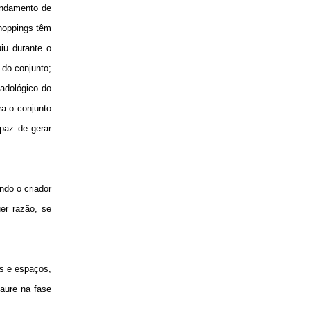
undamento de
shoppings têm
iu durante o
 do conjunto;
cadológico do
ra o conjunto
paz de gerar
do o criador
uer razão, se
as e espaços,
xaure na fase