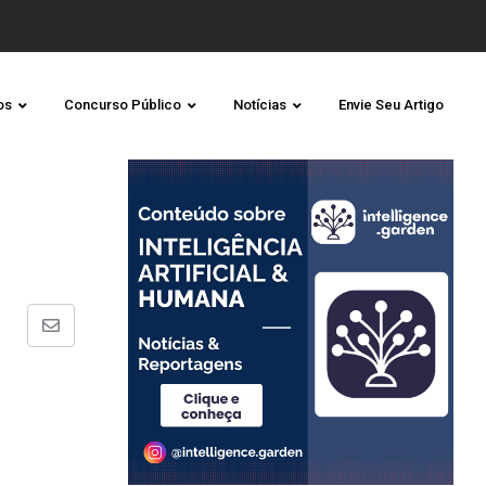
os
Concurso Público
Notícias
Envie Seu Artigo
Share
via
Email