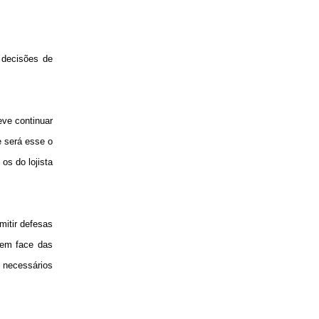
m decisões de
eve continuar
e será esse o
os do lojista
mitir defesas
 em face das
 necessários