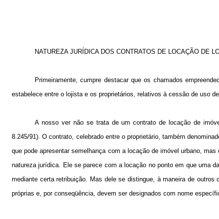
NATUREZA JURÍDICA DOS CONTRATOS DE LOCAÇÃO DE L
Primeiramente, cumpre destacar que os chamados empreendedor
estabelece entre o lojista e os proprietários, relativos à cessão de uso 
A nosso ver não se trata de um contrato de locação de imóvel, 
8.245/91). O contrato, celebrado entre o proprietário, também denominado
que pode apresentar semelhança com a locação de imóvel urbano, mas qu
natureza jurídica. Ele se parece com a locação no ponto em que uma da
mediante certa retribuição. Mas dele se distingue, à maneira de outro
próprias e, por conseqüência, devem ser designados com nome específi