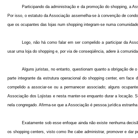
Participando da administração e da promoção do shopping, a As
Por isso, o estatuto da Associação assemelha-se à convenção de condom
que os ocupantes das lojas num shopping integram-se numa comunidade c
Logo, não há como falar em ser compelido a participar da Associ
usar uma loja do shopping e, por via de conseqüência, adere à comunidad
Alguns juristas, no entanto, questionam quanto a obrigação de o
parte integrante da estrutura operacional do shopping center, em face 
compelido a associar-se ou a permanecer associado; alguns ocupantes t
Associação dos Lojistas e nesta manter-se enquanto durar a locação. Sust
nela congregado. Afirma-se que a Associação é pessoa jurídica estranha à 
Exatamente sob esse enfoque ainda não existe nenhuma decisão 
os shopping centers, visto como lhe cabe administrar, promover e dar 