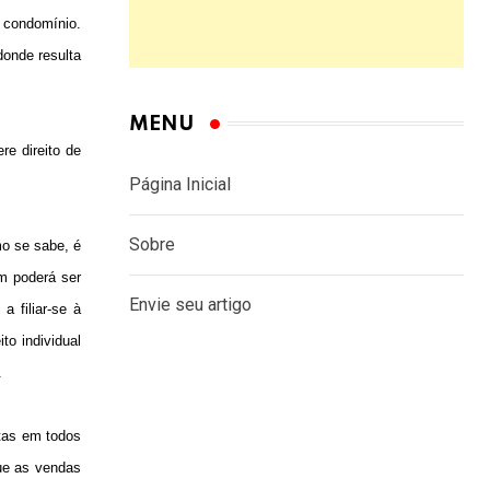
m condomínio.
donde resulta
MENU
re direito de
Página Inicial
Sobre
mo se sabe, é
ém poderá ser
Envie seu artigo
a filiar-se à
to individual
.
stas em todos
que as vendas