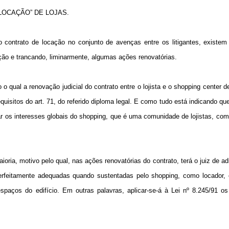
OCAÇÃO” DE LOJAS.
, o contrato de locação no conjunto de avenças entre os litigantes, existe
ação e trancando, liminarmente, algumas ações renovatórias.
qual a renovação judicial do contrato entre o lojista e o shopping center d
uisitos do art. 71, do referido diploma legal. E como tudo está indicando qu
r os interesses globais do shopping, que é uma comunidade de lojistas, com 
oria, motivo pelo qual, nas ações renovatórias do contrato, terá o juiz de ad
perfeitamente adequadas quando sustentadas pelo shopping, como locador,
spaços do edifício. Em outras palavras, aplicar-se-á à Lei nº 8.245/91 os