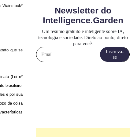
o Wainstock*
trato que se
inato (Lei nº
o brasileiro,
des e por sua
gozo da coisa
racterísticas