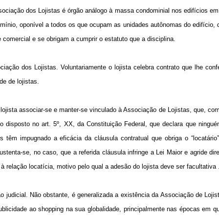
sociação dos Lojistas é órgão análogo à massa condominial nos edifícios e
ínio, oponível a todos os que ocupam as unidades autônomas do edifício, 
omercial e se obrigam a cumprir o estatuto que a disciplina.
ação dos Lojistas. Voluntariamente o lojista celebra contrato que lhe confe
e de lojistas.
 lojista associar-se e manter-se vinculado à Associação de Lojistas, que, co
do disposto no art. 5º, XX, da Constituição Federal, que declara que ningu
êm impugnado a eficácia da cláusula contratual que obriga o “locatário” 
enta-se, no caso, que a referida cláusula infringe a Lei Maior e agride direi
relação locatícia, motivo pelo qual a adesão do lojista deve ser facultativa 
judicial. Não obstante, é generalizada a existência da Associação de Loji
publicidade ao shopping na sua globalidade, principalmente nas épocas em 