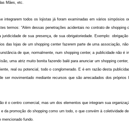
das Mães, etc.
 se integrarem todos os lojistas já foram examinadas em vários simpósios 
 termos: “Além dessas penetrações acidentais no contrato de shopping ce
ridicidade de sua presença, de sua obrigatoriedade. Exemplo: obrigação d
ários das lojas de um shopping center fazerem parte de uma associação, nã
cunstância de que, normalmente, num shopping center, a publicidade não é in
evisão, uma atriz muito bonita fazendo balé para anunciar um shopping center,
ente, real ou potencial, todo o conglomerado. E é em razão desta publicida
 ser movimentado mediante recursos que são arrecadados dos próprios loji
 é o centro comercial, mas um dos elementos que integram sua organizaç
e e da promoção do shopping como um todo, o que convém à coletividade de 
do mencionado fundo.