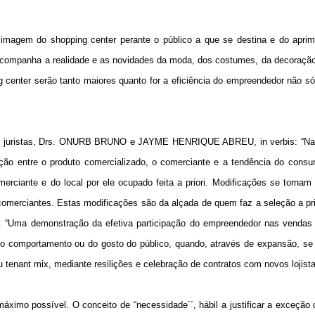
da imagem do shopping center perante o público a que se destina e do apr
acompanha a realidade e as novidades da moda, dos costumes, da decoração
g center serão tanto maiores quanto for a eficiência do empreendedor não só
pelos juristas, Drs. ONURB BRUNO e JAYME HENRIQUE ABREU, in verbis: “Na
ção entre o produto comercializado, o comerciante e a tendência do consum
erciante e do local por ele ocupado feita a priori. Modificações se tornam
omerciantes. Estas modificações são da alçada de quem faz a seleção a pr
´´. “Uma demonstração da efetiva participação do empreendedor nas vendas
o comportamento ou do gosto do público, quando, através de expansão, se 
u tenant mix, mediante resilições e celebração de contratos com novos lojista
áximo possível. O conceito de “necessidade´´, hábil a justificar a exceção