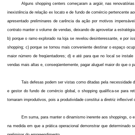
Alguns shopping centers começaram a argüir, nas renovatórias
inexistência de relação ex locato e de fundo de comércio pertencente 
apresentado preliminares de carência da ação por motivos impensávei
contrato manter o volume de vendas, deixando de aproveitar a estratégi
b) porque o ramo explorado na loja se revelou desinteressante, e por i
shopping; c) porque se tornou mais conveniente destinar o espaço ocupa
maior número de freqüentadores; d) e até para que no local se insta
vendas mais altas e, conseqüentemente, pagar aluguel maior do que o pa
Tais defesas podem ser vistas como ditadas pela necessidade 
e gestor do fundo de comércio global, o shopping qualifica-se para re
tornaram improdutivos, pois a produtividade constitui a diretriz inflexí
Em suma, para manter o dinamismo inerente aos shoppings, o em
na medida em que a prática operacional demonstrar que determinado set
preliminar do empreendimento