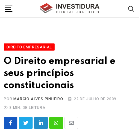
Skip
to
content
DIREITO EMPRESARIAL
O Direito empresarial e
seus princípios
constitucionais
POR
MARCIO ALVES PINHEIRO
22 DE JULHO DE 2009
8 MIN. DE LEITURA
LinkedIn
Whatsapp
Share
via